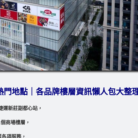
熱門地點｜各品牌樓層資訊懶人包大整
捷運新莊副都心站，
1個商場樓層，
等各項服務，