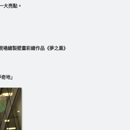
一大亮點。
門現場繪製壁畫彩繪作品《夢之巢》
夢奇地」