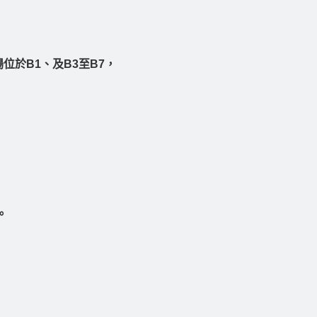
位於B1、及B3至B7，
。