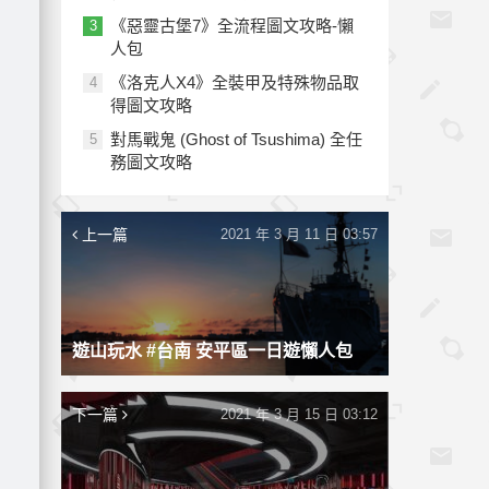
《惡靈古堡7》全流程圖文攻略-懶
3
人包
《洛克人X4》全裝甲及特殊物品取
4
得圖文攻略
對馬戰鬼 (Ghost of Tsushima) 全任
5
務圖文攻略
上一篇
2021 年 3 月 11 日 03:57
遊山玩水 #台南 安平區一日遊懶人包
下一篇
2021 年 3 月 15 日 03:12