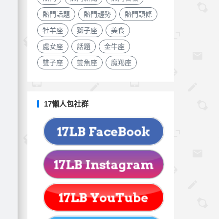
熱門話題
熱門趨勢
熱門頭條
牡羊座
獅子座
美食
處女座
話題
金牛座
雙子座
雙魚座
魔羯座
17懶人包社群