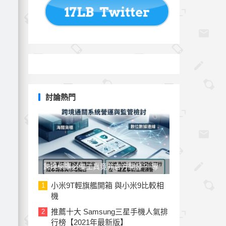
討論熱門
跨境網購必備工具竟非官方開發？ 專
家與民代質疑「EZ WAY 易利委」曝三
小米9T輕旗艦開箱 與小米9比較相
1
機
大治理漏洞
推薦十大 Samsung三星手機人氣排
2
行榜【2021年最新版】