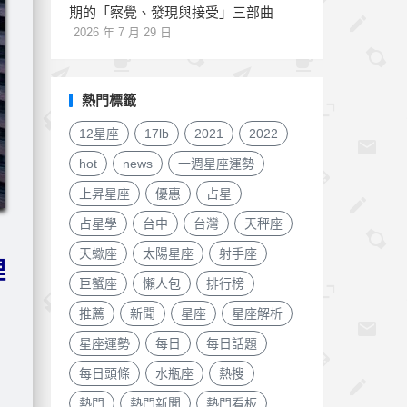
期的「察覺、發現與接受」三部曲
2026 年 7 月 29 日
熱門標籤
12星座
17lb
2021
2022
hot
news
一週星座運勢
上昇星座
優惠
占星
占星學
台中
台灣
天秤座
天蠍座
太陽星座
射手座
理
巨蟹座
懶人包
排行榜
推薦
新聞
星座
星座解析
星座運勢
每日
每日話題
每日頭條
水瓶座
熱搜
熱門
熱門新聞
熱門看板