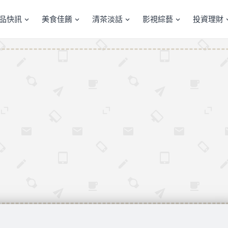
產品快訊
美食佳餚
清茶淡話
影視綜藝
投資理財