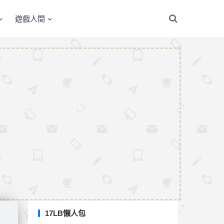
遊戲人間
17LB懶人包