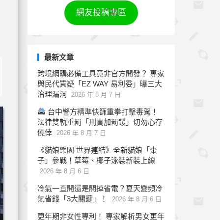
網友投稿專區
最新文章
跨境網購必備工具竟非官方開發？ 專家
與民代質疑「EZ WAY 易利委」曝三大
治理漏洞
2026 年 8 月 7 日
台中警方精準快篩重拳打擊毒駕！
法律雙軌重罰「刑責加罰鍰」切勿心存
僥倖
2026 年 8 月 7 日
《貓娘樂園 世界連結》全新貓娘「棗
子」參戰！草莓、椰子泳裝新裝上線
2026 年 8 月 6 日
冷氣一直開還是關掉省電？夏天變頻冷
氣省錢「3大關鍵」！
2026 年 8 月 6 日
更年期非女性專利！ 專家解析男女更年