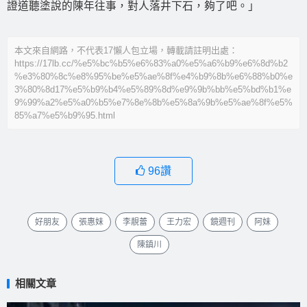
證道聽塗說的陳年往事，對人落井下石，夠了吧。」
本文來自網路，不代表17懶人包立場，轉載請註明出處：
https://17lb.cc/%e5%bc%b5%e6%83%a0%e5%a6%b9%e6%8d%b2
%e3%80%8c%e8%95%be%e5%ae%8f%e4%b9%8b%e6%88%b0%e
3%80%8d17%e5%b9%b4%e5%89%8d%e9%9b%bb%e5%bd%b1%e
9%99%a2%e5%a0%b5%e7%8e%8b%e5%8a%9b%e5%ae%8f%e5%
85%a7%e5%b9%95.html
96
讚
好朋友
張惠妹
李靚蕾
王力宏
鏡週刊
阿妹
陳鎮川
相關文章