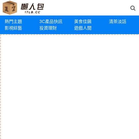
熱門主題
3C產品快訊
美食佳餚
清茶淡話
影視綜藝
投資理財
遊戲人間