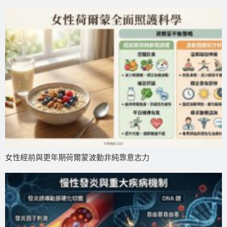
女性經前與更年期荷爾蒙波動非純靠意志力