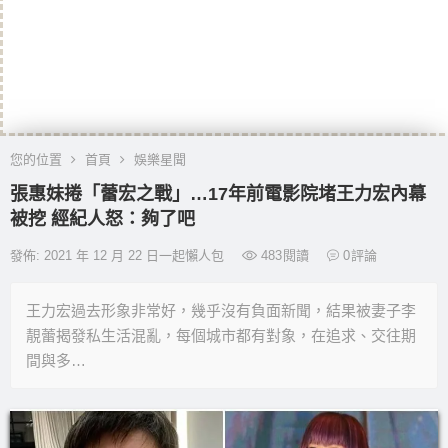
您的位置
首頁
娛樂星聞
張惠妹捲「蕾宏之戰」…17年前電影院堵王力宏內幕
被挖 經紀人怒：夠了吧
發佈: 2021 年 12 月 22 日一起懶人包
483
閱讀
0
評論
王力宏過去形象非常好，幾乎沒有負面新聞，結果被妻子李
靚蕾揭發私生活混亂，每個城市都有對象，在追求、交往期
間與多…