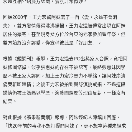
宏還互相介紹雙方認識，氣氛非常微妙。
回顧2000年，王力宏幫阿妹寫了一首〈愛，永遠不會消
失〉，雙方戀情傳得沸沸揚揚，王力宏還被傳常出現在阿妹
居住的豪宅，甚至現身女方位於台東的老家參加豐年祭，但
雙方始終沒有認愛，僅宣稱彼此是「好朋友」。
根據《鏡週刊》報導，王力宏過去PO出與家人合照，竟把阿
妹修圖修掉，似乎張惠妹的存在不被認可，最終張惠妹因學
歷不被王家人認同，加上王力宏冷暴力不聯絡，讓阿妹崩潰
痛哭斬斷戀情；之後王力宏被拍到與舒淇挑戒指，不過這段
戀情仍被王媽媽以學歷、演藝圈經歷等理由反對，一樣沒有
結果。
對此根據《蘋果新聞網》報導，阿妹經紀人陳鎮川回應，
「快20年前的事我不想打擾問阿妹了，更不想拿這種未經求