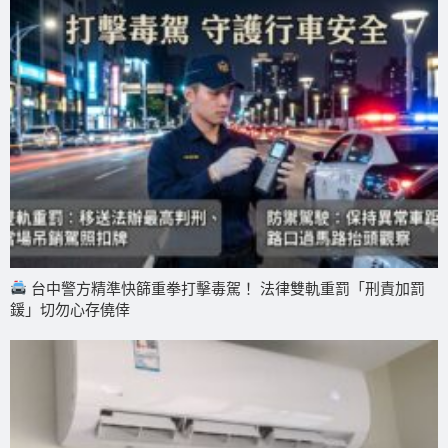
台中警方精準快篩重拳打擊毒駕！ 法律雙軌重罰「刑責加罰
鍰」切勿心存僥倖