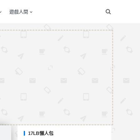
遊戲人間
17LB懶人包