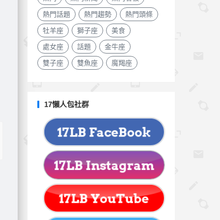
熱門話題
熱門趨勢
熱門頭條
牡羊座
獅子座
美食
處女座
話題
金牛座
雙子座
雙魚座
魔羯座
17懶人包社群