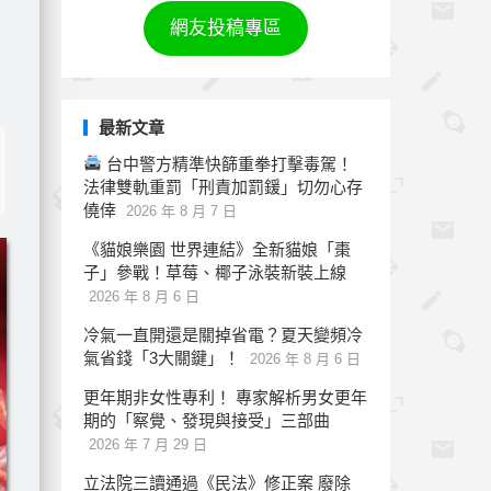
網友投稿專區
最新文章
台中警方精準快篩重拳打擊毒駕！
法律雙軌重罰「刑責加罰鍰」切勿心存
僥倖
2026 年 8 月 7 日
《貓娘樂園 世界連結》全新貓娘「棗
子」參戰！草莓、椰子泳裝新裝上線
2026 年 8 月 6 日
冷氣一直開還是關掉省電？夏天變頻冷
氣省錢「3大關鍵」！
2026 年 8 月 6 日
更年期非女性專利！ 專家解析男女更年
期的「察覺、發現與接受」三部曲
2026 年 7 月 29 日
立法院三讀通過《民法》修正案 廢除