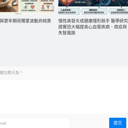
與更年期荷爾蒙波動非純靠
慢性高發炎成健康隱形殺手 醫學研
證實恐大幅提高心血管疾病、癌症與
失智風險
欄位標示為
*
ail: