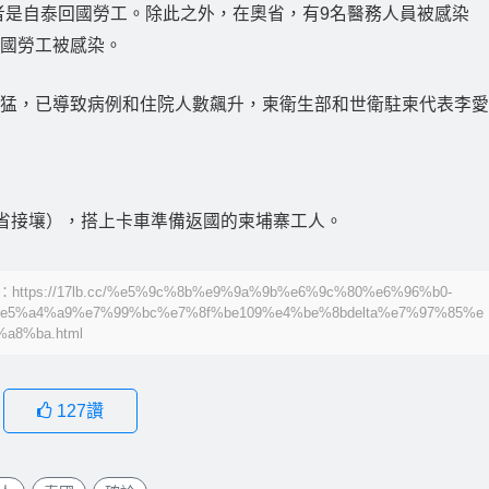
者是自泰回國勞工。除此之外，在奧省，有9名醫務人員被感染
回國勞工被感染。
散迅猛，已導致病例和住院人數飆升，柬衛生部和世衛駐柬代表李愛
省接壤），搭上卡車準備返國的柬埔寨工人。
17lb.cc/%e5%9c%8b%e9%9a%9b%e6%9c%80%e6%96%b0-
e5%a4%a9%e7%99%bc%e7%8f%be109%e4%be%8bdelta%e7%97%85%e
a8%ba.html
127
讚