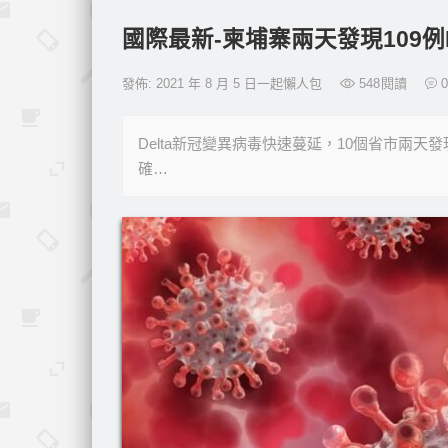
國際最新-柬埔寨兩天發現109例
發佈: 2021 年 8 月 5 日一起懶人包
548
閱讀
0
Delta新冠變異病毒快速蔓延，10個省市兩
確…