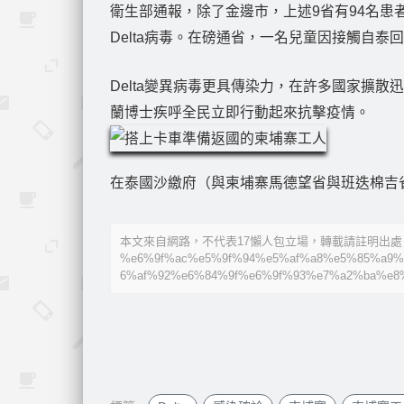
衛生部通報，除了金邊市，上述9省有94名患
Delta病毒。在磅通省，一名兒童因接觸自泰
Delta變異病毒更具傳染力，在許多國家擴
蘭博士疾呼全民立即行動起來抗擊疫情。
在泰國沙繳府（與柬埔寨馬德望省與班迭棉吉
本文來自網路，不代表17懶人包立場，轉載請註明出處：https://
%e6%9f%ac%e5%9f%94%e5%af%a8%e5%85%a9%
6%af%92%e6%84%9f%e6%9f%93%e7%a2%ba%e8%