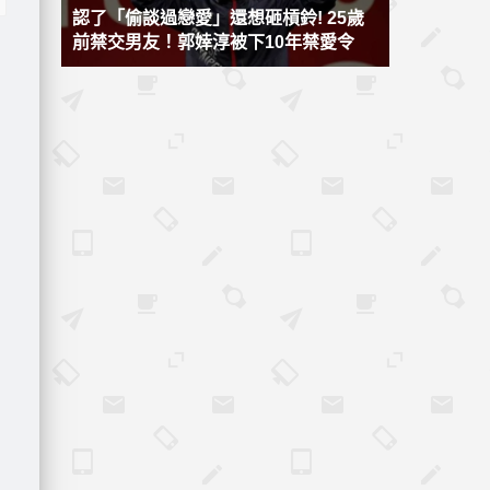
認了「偷談過戀愛」還想砸槓鈴! 25歲
前禁交男友！郭婞淳被下10年禁愛令