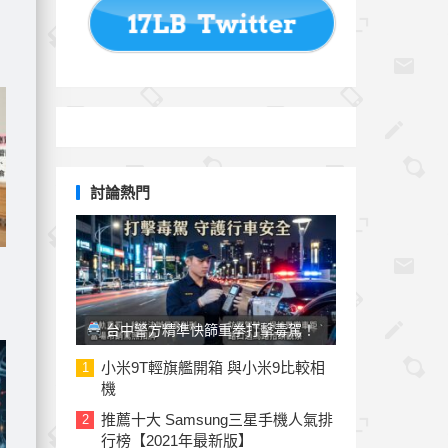
討論熱門
更
台中警方精準快篩重拳打擊毒駕！
法律雙軌重罰「刑責加罰鍰」切勿心存
小米9T輕旗艦開箱 與小米9比較相
1
機
僥倖
推薦十大 Samsung三星手機人氣排
2
行榜【2021年最新版】