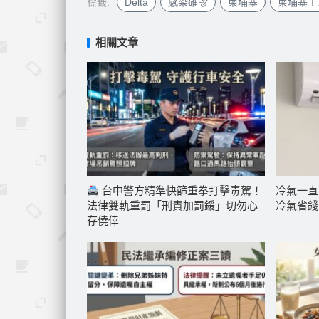
標籤:
Delta
感染確診
柬埔寨
柬埔寨工
相關文章
台中警方精準快篩重拳打擊毒駕！
冷氣一直
法律雙軌重罰「刑責加罰鍰」切勿心
冷氣省錢
存僥倖