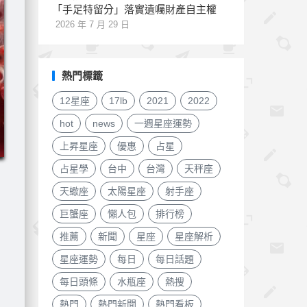
「手足特留分」落實遺囑財產自主權
2026 年 7 月 29 日
熱門標籤
12星座
17lb
2021
2022
hot
news
一週星座運勢
上昇星座
優惠
占星
占星學
台中
台灣
天秤座
天蠍座
太陽星座
射手座
巨蟹座
懶人包
排行榜
推薦
新聞
星座
星座解析
星座運勢
每日
每日話題
每日頭條
水瓶座
熱搜
熱門
熱門新聞
熱門看板