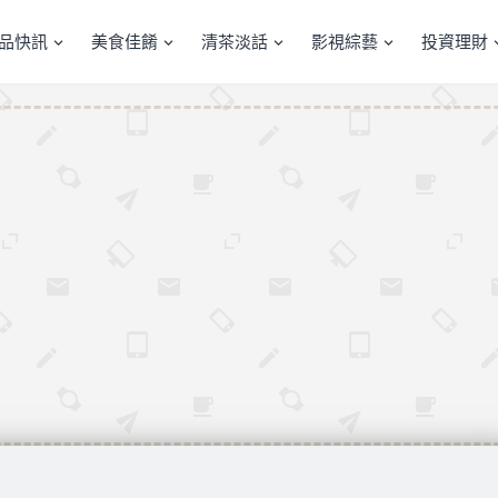
產品快訊
美食佳餚
清茶淡話
影視綜藝
投資理財