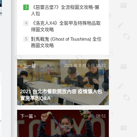
《惡靈古堡7》全流程圖文攻略-懶
3
人包
究
《洛克人X4》全裝甲及特殊物品取
4
得圖文攻略
對馬戰鬼 (Ghost of Tsushima) 全任
5
務圖文攻略
上一篇
2021 年 8 月 5 日 08:12
2021 台北市餐飲開放內容 疫情懶人包
實施準則Q&A
下一篇
08:51