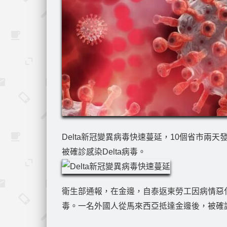
Delta新冠變異病毒快速蔓延，10個省市兩
被確診感染Delta病毒。
衛生部通報，在金邊，自泰返柬勞工因病情惡化
毒。一名外國人從馬來西亞抵達金邊後，被確診感