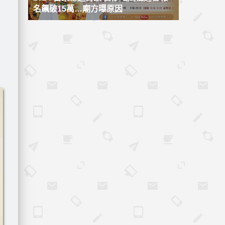
名飆破15萬…廟方曝原因