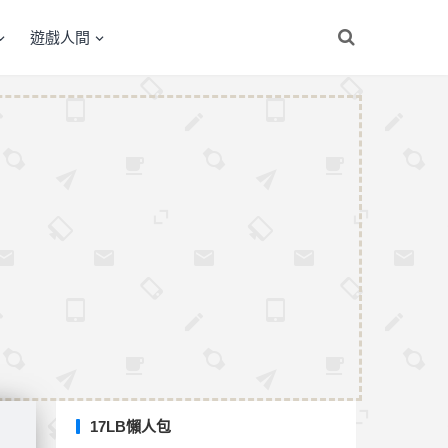
遊戲人間
17LB懶人包