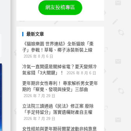
網友投稿專區
最新文章
《貓娘樂園 世界連結》全新貓娘「棗
子」參戰！草莓、椰子泳裝新裝上線
2026 年 8 月 6 日
冷氣一直開還是關掉省電？夏天變頻冷
氣省錢「3大關鍵」！
2026 年 8 月 6 日
更年期非女性專利！ 專家解析男女更年
期的「察覺、發現與接受」三部曲
2026 年 7 月 29 日
立法院三讀通過《民法》修正案 廢除
「手足特留分」落實遺囑財產自主權
2026 年 7 月 29 日
女性經前與更年期荷爾蒙波動非純靠意