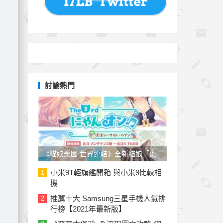
討論熱門
《貓娘樂園 世界連結》全新貓娘「棗
子」參戰！草莓、椰子泳裝新裝上線
小米9T輕旗艦開箱 與小米9比較相
1
機
推薦十大 Samsung三星手機人氣排
2
行榜【2021年最新版】