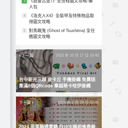
《惡靈古堡7》全流程圖文攻略-懶
3
人包
《洛克人X4》全裝甲及特殊物品取
4
得圖文攻略
對馬戰鬼 (Ghost of Tsushima) 全任
5
務圖文攻略
上一篇
2023 年 10 月 17 日 10:40
台中新光三越 皮卡丘 手機掛繩 免費送
集滿8個QRcode 拿超萌卡哇伊掛繩
下一篇
2024 年 2 月 29 日 02:45
2024 苗栗縣通霄鎮 白沙屯媽祖進香報