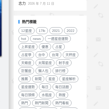
志力
2026 年 7 月 11 日
熱門標籤
12星座
17lb
2021
2022
hot
news
一週星座運勢
上昇星座
優惠
占星
占星學
台中
台灣
天秤座
天蠍座
太陽星座
射手座
巨蟹座
懶人包
排行榜
推薦
新聞
星座
星座解析
星座運勢
每日
每日話題
每日頭條
水瓶座
熱搜
熱門
熱門新聞
熱門看板