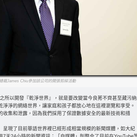
裁James Chiu參加該公司的開張剪綵活動
「我們之所以開發『乾淨世界』，就是要改變當今良莠不齊甚至藏污納
乾淨淨的網絡世界，讓家庭和孩子都放心地在這裡瀏覽和享受。
的收集和泄露，因為我們採用了保證數據安全的最新技術和措
」呈現了目前華語世界裡已經形成相當規模的新聞媒體，如大紀
天24小時的新聞資訊；「自媒體」則整合了目前在YouTube