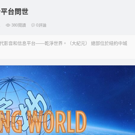
合平台問世
包
380
閱讀
0
評論
一代影音和信息平台——乾淨世界。（大紀元） 總部位於紐約中城