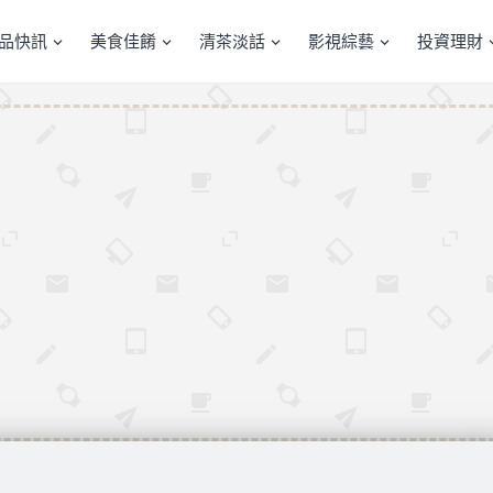
產品快訊
美食佳餚
清茶淡話
影視綜藝
投資理財