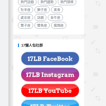
）
熱門話題
熱門趨勢
熱門頭條
牡羊座
獅子座
美食
處女座
話題
金牛座
雙子座
雙魚座
魔羯座
17懶人包社群