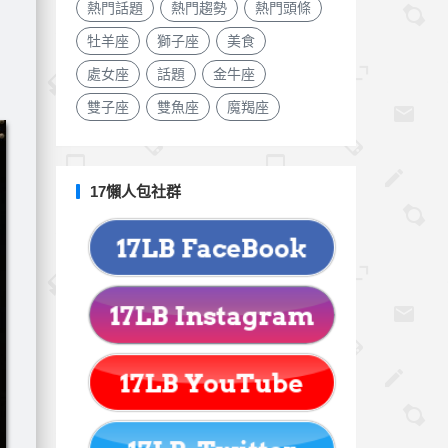
熱門話題
熱門趨勢
熱門頭條
牡羊座
獅子座
美食
處女座
話題
金牛座
雙子座
雙魚座
魔羯座
17懶人包社群