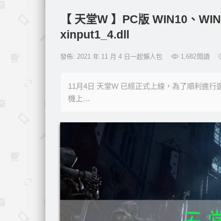
【 天堂W 】PC版 WIN10、
xinput1_4.dll
發佈: 2021 年 11 月 4 日一起懶人包
1,682
閱讀
11月4日 天堂W 已經正式上線，為了順利進
機上…