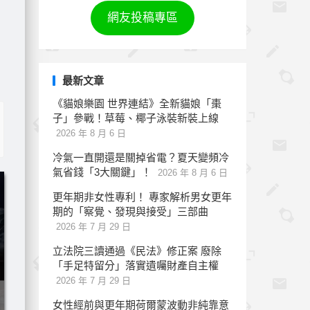
網友投稿專區
最新文章
《貓娘樂園 世界連結》全新貓娘「棗
子」參戰！草莓、椰子泳裝新裝上線
2026 年 8 月 6 日
冷氣一直開還是關掉省電？夏天變頻冷
氣省錢「3大關鍵」！
2026 年 8 月 6 日
更年期非女性專利！ 專家解析男女更年
期的「察覺、發現與接受」三部曲
2026 年 7 月 29 日
立法院三讀通過《民法》修正案 廢除
「手足特留分」落實遺囑財產自主權
2026 年 7 月 29 日
女性經前與更年期荷爾蒙波動非純靠意