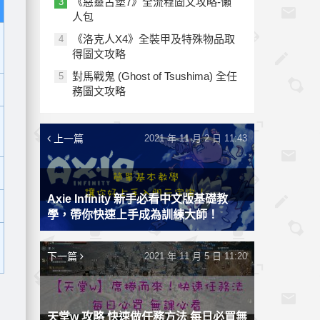
《惡靈古堡7》全流程圖文攻略-懶
3
人包
《洛克人X4》全裝甲及特殊物品取
4
得圖文攻略
對馬戰鬼 (Ghost of Tsushima) 全任
5
務圖文攻略
上一篇
2021 年 11 月 2 日 11:43
Axie Infinity 新手必看中文版基礎教
學，帶你快速上手成為訓練大師！
下一篇
2021 年 11 月 5 日 11:20
天堂w 攻略 快速做任務方法 每日必買無