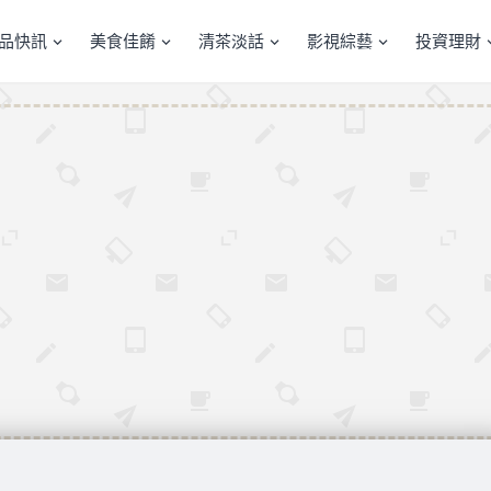
產品快訊
美食佳餚
清茶淡話
影視綜藝
投資理財