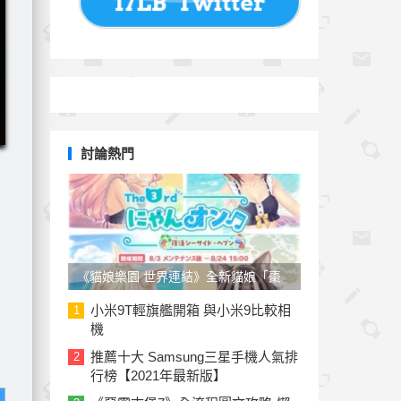
討論熱門
《貓娘樂園 世界連結》全新貓娘「棗
子」參戰！草莓、椰子泳裝新裝上線
小米9T輕旗艦開箱 與小米9比較相
1
機
推薦十大 Samsung三星手機人氣排
2
行榜【2021年最新版】