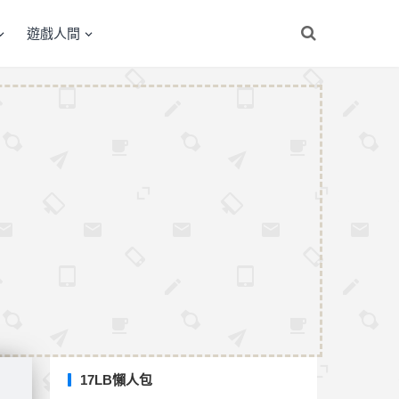
遊戲人間
17LB懶人包