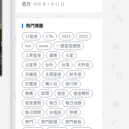
志力
2026 年 7 月 11 日
熱門標籤
12星座
17lb
2021
2022
hot
news
一週星座運勢
上昇星座
優惠
占星
占星學
台中
台灣
天秤座
天蠍座
太陽星座
射手座
巨蟹座
懶人包
排行榜
推薦
新聞
星座
星座解析
星座運勢
每日
每日話題
每日頭條
水瓶座
熱搜
熱門
熱門新聞
熱門看板