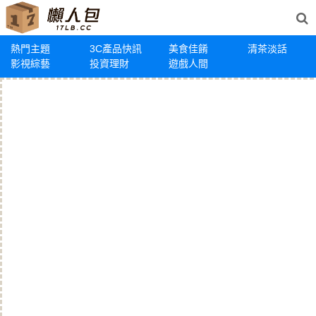
熱門主題
3C產品快訊
美食佳餚
清茶淡話
影視綜藝
投資理財
遊戲人間