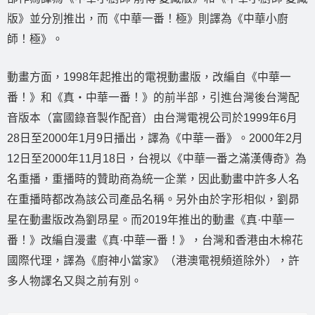
版》並分別推出，而《中華一番！極》則譯為《中華小廚
師！極》。
動畫方面，1998年起推出的電視動畫版，改編自《中華一
番！》和《真・中華一番！》的前半部，引進台灣後台灣配
音版本（富國錄音製作配音）由台灣電視公司於1999年6月
28日至2000年1月9日播出，譯為《中華一番》。2000年2月
12日至2000年11月18日，台視以《中華一番之滿漢傳奇》為
名重播，重播時的贊助商為統一企業，因此動畫中許多人名
在重播時都改為該公司產品名稱。另外由於字形相似，劉昴
星在動畫版改為劉昂星。而2019年推出的動畫《真·中華一
番！》改編自漫畫《真·中華一番！》，台灣和香港由木棉花
國際代理，譯為《廚神小當家》（港澳電視頻道除外），許
多人物譯名又與之前有別。