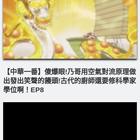
【中華一番】傻爆眼!乃哥用空氣對流原理做
出發出笑聲的饅頭!古代的廚師還要修科學家
學位啊！EP8