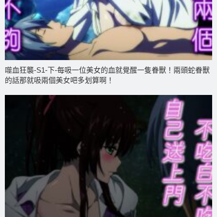
噬血狂襲-S1-下-每吸一位美女的血就覺醒一隻眷獸！兩頭蛇眷獸
的話那就吸兩個美女吧多划算啊！