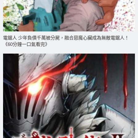
電鋸人 少年負債千萬被分屍，融合惡魔心臟成為無敵電鋸人！
《60分鐘一口氣看完》