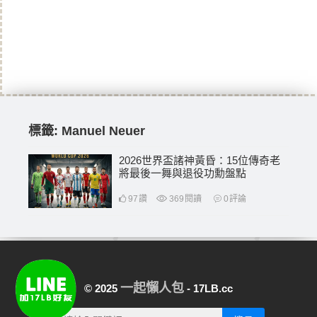
標籤:
Manuel Neuer
2026世界盃諸神黃昏：15位傳奇老
將最後一舞與退役功勳盤點
97
讚
369
閱讀
0
評論
一起懶人包
© 2025
- 17LB.cc