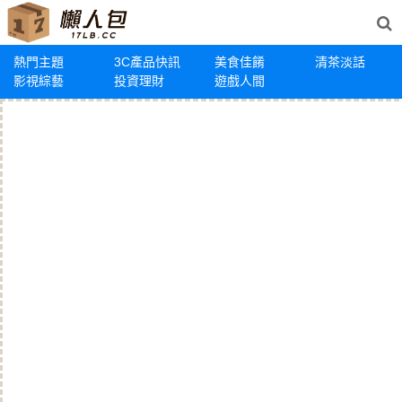
熱門主題
3C產品快訊
美食佳餚
清茶淡話
影視綜藝
投資理財
遊戲人間