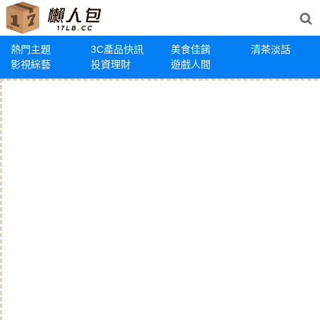
熱門主題
3C產品快訊
美食佳餚
清茶淡話
影視綜藝
投資理財
遊戲人間