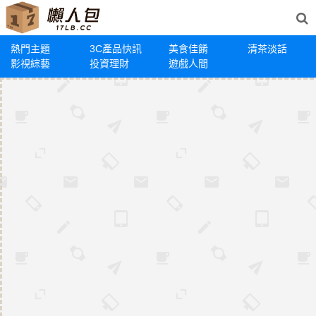
熱門主題
3C產品快訊
美食佳餚
清茶淡話
影視綜藝
投資理財
遊戲人間