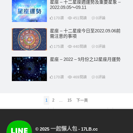
星座 – 十二星座週運勢及重要星象 –
2022.09.05〜09.11
170
讚
451
閱讀
0
評論
星座 – 十二星座今日至2022.09.06前
需注意的事項
175
讚
440
閱讀
0
評論
星座 – 2022 – 9月份之12星座月運勢
170
讚
469
閱讀
0
評論
文
1
2
...
15
下一頁
章
分
頁
一起懶人包
© 2025
- 17LB.cc