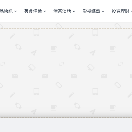
產品快訊
美食佳餚
清茶淡話
影視綜藝
投資理財