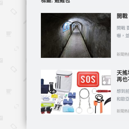
標籤:
避難包
開戰
開戰 
嚇，
新聞熱
天搖
再也
想到
和歐
新聞熱