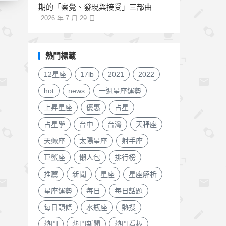
期的「察覺、發現與接受」三部曲
2026 年 7 月 29 日
熱門標籤
12星座
17lb
2021
2022
hot
news
一週星座運勢
上昇星座
優惠
占星
占星學
台中
台灣
天秤座
天蠍座
太陽星座
射手座
巨蟹座
懶人包
排行榜
推薦
新聞
星座
星座解析
星座運勢
每日
每日話題
每日頭條
水瓶座
熱搜
熱門
熱門新聞
熱門看板