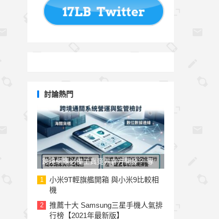
討論熱門
跨境網購必備工具竟非官方開發？ 專
家與民代質疑「EZ WAY 易利委」曝三
小米9T輕旗艦開箱 與小米9比較相
1
機
大治理漏洞
推薦十大 Samsung三星手機人氣排
2
行榜【2021年最新版】