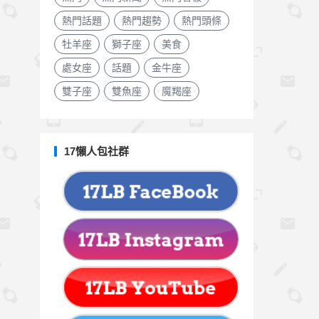
熱門話題
熱門趨勢
熱門頭條
牡羊座
獅子座
美食
處女座
話題
金牛座
雙子座
雙魚座
魔羯座
17懶人包社群