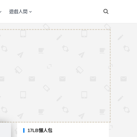
遊戲人間
17LB懶人包