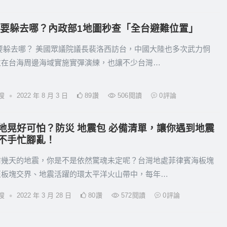
 要躲去哪？內政部1地圖秒查「全台避難位置」
要躲去哪？ 美國眾議院議長裴洛西訪台，中國大陸也多次武力恫
並在台海周邊海域實施實彈演練，也讓不少台灣…
•
搜
2022 年 8 月 3 日
89
讚
506
閱讀
0
評論
地晃好可怕？防災 地震包 必備清單，讓你遇到地震
不手忙腳亂！
前幾天的地震，你是不是依然驚魂未定呢？台灣地處菲律賓海板塊
亞板塊交界、地震活躍的環太平洋火山帶中，每年…
•
搜
2022 年 3 月 28 日
80
讚
572
閱讀
0
評論