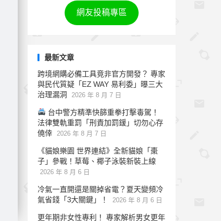
網友投稿專區
最新文章
跨境網購必備工具竟非官方開發？ 專家
與民代質疑「EZ WAY 易利委」曝三大
治理漏洞
2026 年 8 月 7 日
台中警方精準快篩重拳打擊毒駕！
法律雙軌重罰「刑責加罰鍰」切勿心存
僥倖
2026 年 8 月 7 日
《貓娘樂園 世界連結》全新貓娘「棗
子」參戰！草莓、椰子泳裝新裝上線
2026 年 8 月 6 日
冷氣一直開還是關掉省電？夏天變頻冷
氣省錢「3大關鍵」！
2026 年 8 月 6 日
更年期非女性專利！ 專家解析男女更年