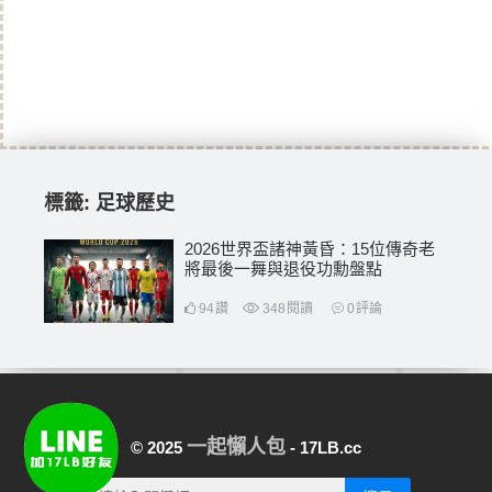
標籤:
足球歷史
2026世界盃諸神黃昏：15位傳奇老
將最後一舞與退役功勳盤點
94
讚
348
閱讀
0
評論
一起懶人包
© 2025
- 17LB.cc