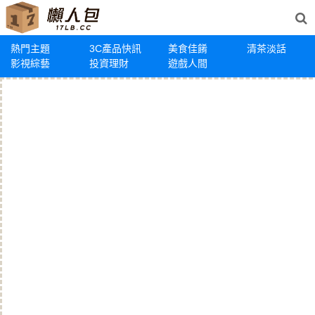
熱門主題
3C產品快訊
美食佳餚
清茶淡話
影視綜藝
投資理財
遊戲人間