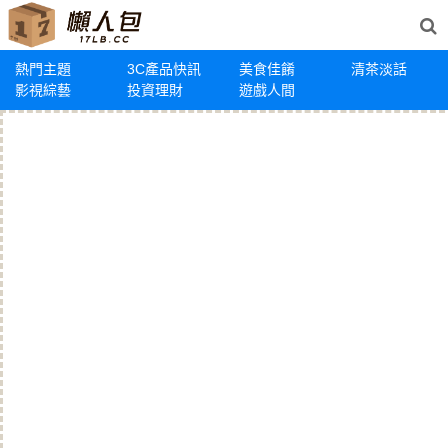
熱門主題
3C產品快訊
美食佳餚
清茶淡話
影視綜藝
投資理財
遊戲人間