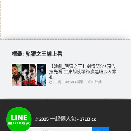
標籤:
豬玀之王線上看
【韓劇_豬玀之王】劇情簡介+預告
搶先看-金東旭使壞飾演連環沙人罪
犯
71
讚
583
閱讀
0
評論
一起懶人包
© 2025
- 17LB.cc