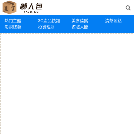
熱門主題
3C產品快訊
美食佳餚
清茶淡話
影視綜藝
投資理財
遊戲人間