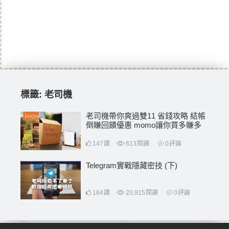
標籤:
老司機
老司機帶你爽過雙11 省錢攻略 結帳
倒賺回饋優惠 momo讓你買多賺多
147
讚
613
閱讀
0
評論
Telegram實戰隱藏密技 (下)
184
讚
20,915
閱讀
0
評論