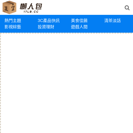
熱門主題
3C產品快訊
美食佳餚
清茶淡話
影視綜藝
投資理財
遊戲人間