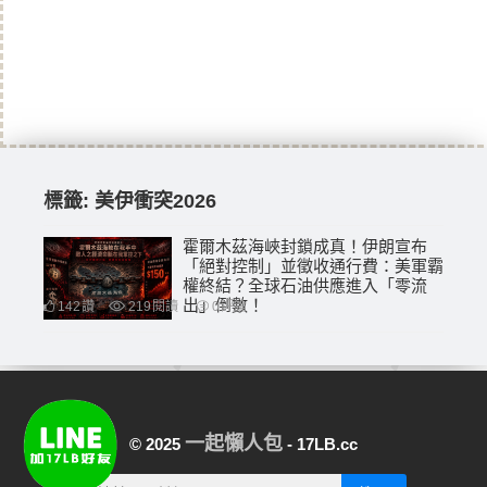
標籤:
美伊衝突2026
霍爾木茲海峽封鎖成真！伊朗宣布
「絕對控制」並徵收通行費：美軍霸
權終結？全球石油供應進入「零流
出」倒數！
142
讚
219
閱讀
0
評論
一起懶人包
© 2025
- 17LB.cc