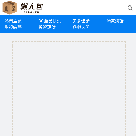
熱門主題
3C產品快訊
美食佳餚
清茶淡話
影視綜藝
投資理財
遊戲人間