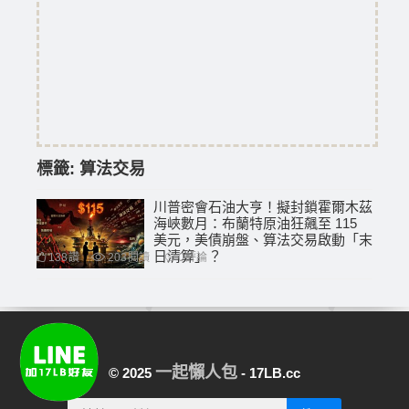
標籤:
算法交易
川普密會石油大亨！擬封鎖霍爾木茲
海峽數月：布蘭特原油狂飆至 115
美元，美債崩盤、算法交易啟動「末
日清算」？
138
讚
203
閱讀
0
評論
一起懶人包
© 2025
- 17LB.cc