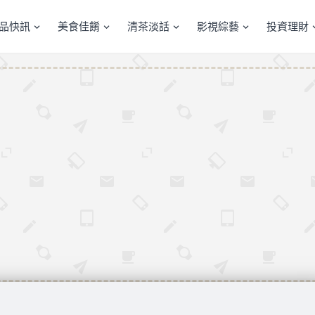
產品快訊
美食佳餚
清茶淡話
影視綜藝
投資理財