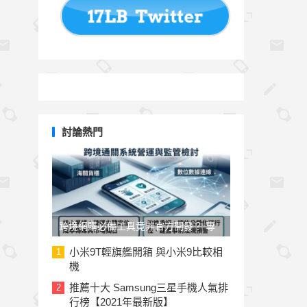
討論熱門
跨境網購必備工具竟非官方開發？ 專
家與民代質疑「EZ WAY 易利委」曝三
小米9T輕旗艦開箱 與小米9比較相
1
機
大治理漏洞
推薦十大 Samsung三星手機人氣排
2
行榜【2021年最新版】