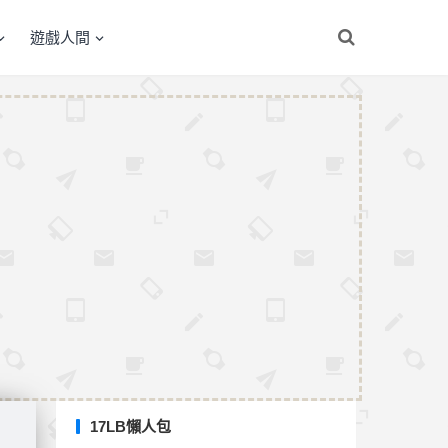
遊戲人間
17LB懶人包