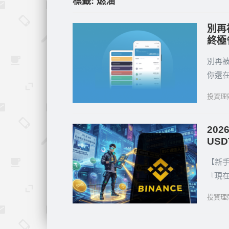
標籤:
燃油
別再
終極
別再被
你還在
投資理
20
US
【新手
『現
投資理