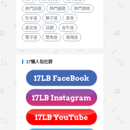
熱門話題
熱門趨勢
熱門頭條
牡羊座
獅子座
美食
處女座
話題
金牛座
雙子座
雙魚座
魔羯座
17懶人包社群