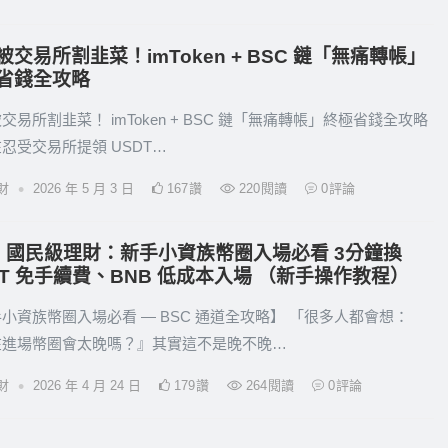
被交易所割韭菜！imToken + BSC 鏈「無痛轉帳」
省錢全攻略
交易所割韭菜！ imToken + BSC 鏈「無痛轉帳」終極省錢全攻略
忍受交易所提領 USDT…
•
財
2026 年 5 月 3 日
167
讚
220
閱讀
0
評論
26 國民級理財：新手小資族幣圈入場必看 3分鐘換
DT 免手續費、BNB 低成本入場 （新手操作教程）
小資族幣圈入場必看 — BSC 通道全攻略】 「很多人都會想：
在進場幣圈會太晚嗎？』其實這不是晚不晚…
•
財
2026 年 4 月 24 日
179
讚
264
閱讀
0
評論