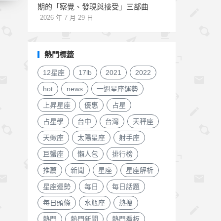
期的「察覺、發現與接受」三部曲
2026 年 7 月 29 日
熱門標籤
12星座
17lb
2021
2022
hot
news
一週星座運勢
上昇星座
優惠
占星
占星學
台中
台灣
天秤座
天蠍座
太陽星座
射手座
巨蟹座
懶人包
排行榜
推薦
新聞
星座
星座解析
星座運勢
每日
每日話題
每日頭條
水瓶座
熱搜
熱門
熱門新聞
熱門看板