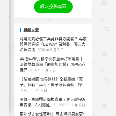
網友投稿專區
最新文章
跨境網購必備工具竟非官方開發？ 專家
與民代質疑「EZ WAY 易利委」曝三大
治理漏洞
2026 年 8 月 7 日
台中警方精準快篩重拳打擊毒駕！
法律雙軌重罰「刑責加罰鍰」切勿心存
僥倖
2026 年 8 月 7 日
《貓娘樂園 世界連結》全新貓娘「棗
子」參戰！草莓、椰子泳裝新裝上線
2026 年 8 月 6 日
冷氣一直開還是關掉省電？夏天變頻冷
氣省錢「3大關鍵」！
2026 年 8 月 6 日
更年期非女性專利！ 專家解析男女更年