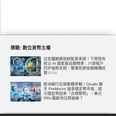
標籤:
數位貨幣主權
白宮鐵腕撕毀輕監管承諾！下周發布
前沿 AI 國家級自願標準：川普帳戶
同步強勢亮相，驚爆拒絕金融機構託
管！
94
讚
153
閱讀
0
評論
歐洲銀行巨頭集體參戰！Qivalis 聯
手 Fireblocks 搶食穩定幣市場：歐
元穩定幣迎來「合規黎明」，美元
99% 壟斷地位將崩解？
100
讚
129
閱讀
0
評論