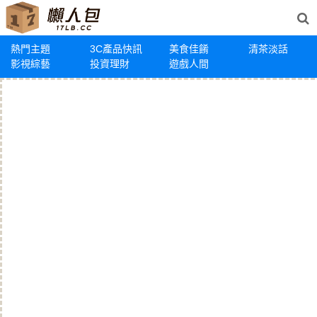
熱門主題
3C產品快訊
美食佳餚
清茶淡話
影視綜藝
投資理財
遊戲人間