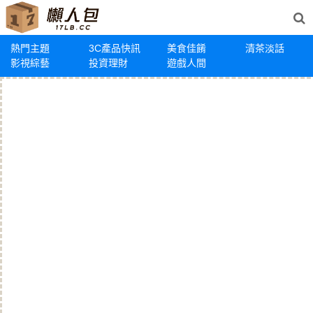
熱門主題
3C產品快訊
美食佳餚
清茶淡話
影視綜藝
投資理財
遊戲人間