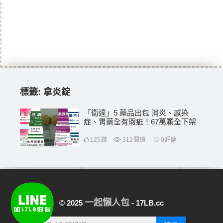
標籤:
拿炎錠
「衛達」5 藥品出包 消炎、感染
症、胃藥全有瑕疵！67萬顆全下架
125
讚
312
閱讀
0
評論
一起懶人包
© 2025
- 17LB.cc