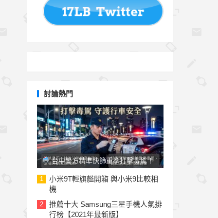
討論熱門
台中警方精準快篩重拳打擊毒駕！
法律雙軌重罰「刑責加罰鍰」切勿心存
小米9T輕旗艦開箱 與小米9比較相
1
機
僥倖
推薦十大 Samsung三星手機人氣排
2
行榜【2021年最新版】