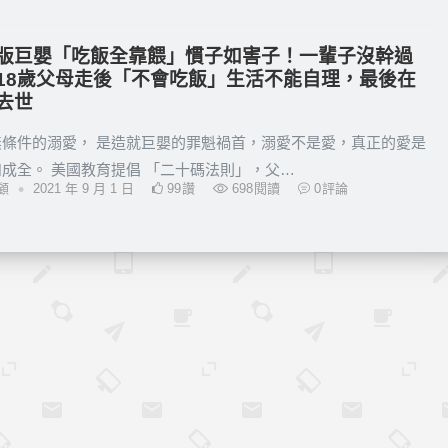
版巨嬰「吃飯全靠餵」慣子如害子！一輩子沒幹過
18歲父母走後「不會吃飯」生活不能自理，最後在
去世
無條件的溺愛， 是造就巨嬰的罪魁禍首，溺愛不是愛，真正的愛是
成全。 美國教育提倡 「二十碼法則」，父…
•
顧
2021 年 9 月 1 日
99
讚
698
閱讀
0
評論