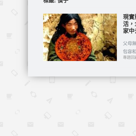
標籤:
慣子
現實
活，
家中
父母
包容和
專題回