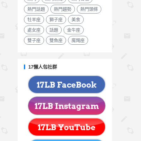
熱門話題
熱門趨勢
熱門頭條
牡羊座
獅子座
美食
處女座
話題
金牛座
雙子座
雙魚座
魔羯座
17懶人包社群