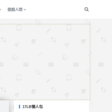
遊戲人間
17LB懶人包