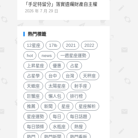
「手足特留分」落實遺囑財產自主權
2026 年 7 月 29 日
熱門標籤
12星座
17lb
2021
2022
hot
news
一週星座運勢
上昇星座
優惠
占星
占星學
台中
台灣
天秤座
天蠍座
太陽星座
射手座
巨蟹座
懶人包
排行榜
推薦
新聞
星座
星座解析
星座運勢
每日
每日話題
每日頭條
水瓶座
熱搜
熱門
熱門新聞
熱門看板