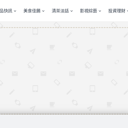
產品快訊
美食佳餚
清茶淡話
影視綜藝
投資理財