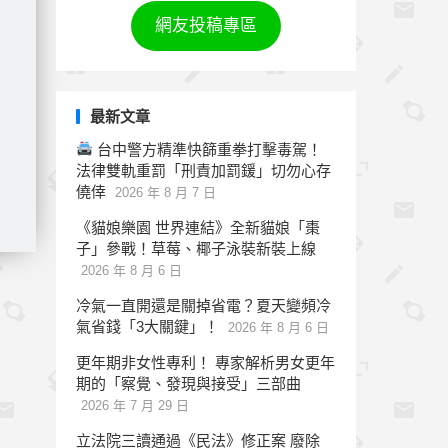
網友投稿專區
最新文章
台中警方精準快篩重拳打擊毒駕！
法律雙軌重罰「刑責加罰鍰」切勿心存
僥倖
2026 年 8 月 7 日
《貓娘樂園 世界連結》全新貓娘「棗
子」參戰！草莓、椰子泳裝新裝上線
2026 年 8 月 6 日
冷氣一直開還是關掉省電？夏天變頻冷
氣省錢「3大關鍵」！
2026 年 8 月 6 日
更年期非女性專利！ 專家解析男女更年
期的「察覺、發現與接受」三部曲
2026 年 7 月 29 日
立法院三讀通過《民法》修正案 廢除