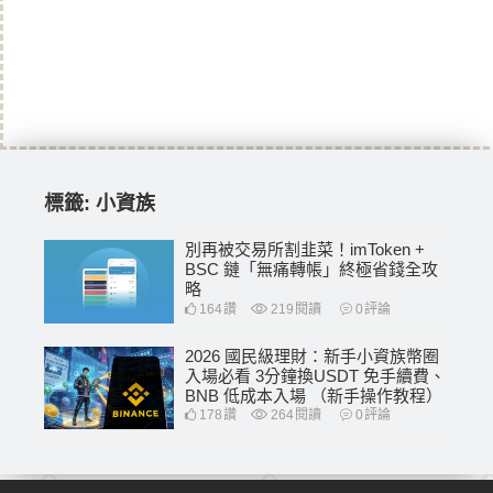
標籤:
小資族
別再被交易所割韭菜！imToken +
BSC 鏈「無痛轉帳」終極省錢全攻
略
164
讚
219
閱讀
0
評論
2026 國民級理財：新手小資族幣圈
入場必看 3分鐘換USDT 免手續費、
BNB 低成本入場 （新手操作教程）
178
讚
264
閱讀
0
評論