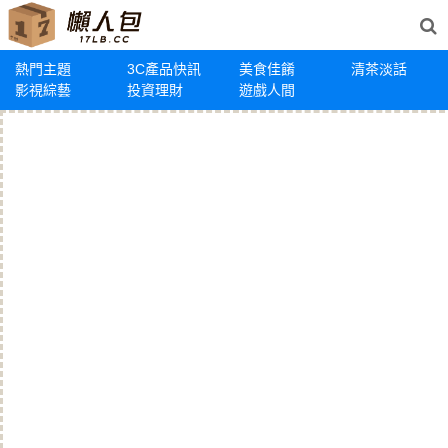
熱門主題
3C產品快訊
美食佳餚
清茶淡話
影視綜藝
投資理財
遊戲人間