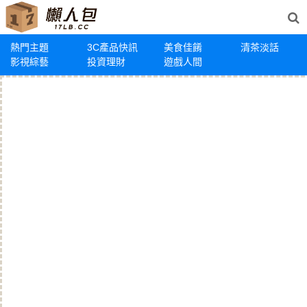
熱門主題
3C產品快訊
美食佳餚
清茶淡話
影視綜藝
投資理財
遊戲人間