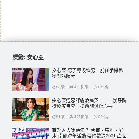
標籤:
安心亞
安心亞 認了專吸渣男 前任手機私
密對話曝光
80
讚
422
閱讀
0
評論
安心亞遭惡評霸凌痛哭！ 「暴牙醜
樣極度自卑」扮西施憶傷心事
81
讚
427
閱讀
0
評論
南部人去哪跨年？ 台南、高雄、屏
東 南部跨年活動 帶你歡送2021 盛世