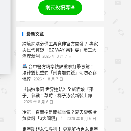
網友投稿專區
最新文章
跨境網購必備工具竟非官方開發？ 專家
與民代質疑「EZ WAY 易利委」曝三大
治理漏洞
2026 年 8 月 7 日
台中警方精準快篩重拳打擊毒駕！
法律雙軌重罰「刑責加罰鍰」切勿心存
僥倖
2026 年 8 月 7 日
《貓娘樂園 世界連結》全新貓娘「棗
子」參戰！草莓、椰子泳裝新裝上線
2026 年 8 月 6 日
冷氣一直開還是關掉省電？夏天變頻冷
氣省錢「3大關鍵」！
2026 年 8 月 6 日
更年期非女性專利！ 專家解析男女更年