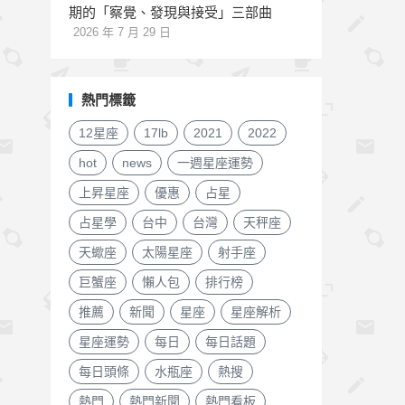
期的「察覺、發現與接受」三部曲
2026 年 7 月 29 日
熱門標籤
12星座
17lb
2021
2022
hot
news
一週星座運勢
上昇星座
優惠
占星
占星學
台中
台灣
天秤座
天蠍座
太陽星座
射手座
巨蟹座
懶人包
排行榜
推薦
新聞
星座
星座解析
星座運勢
每日
每日話題
每日頭條
水瓶座
熱搜
熱門
熱門新聞
熱門看板