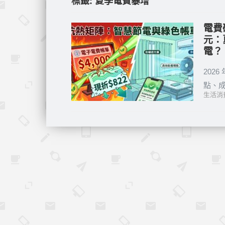
標籤:
夏季電費暴增
電費
元：
電？
202
點、成
生活消