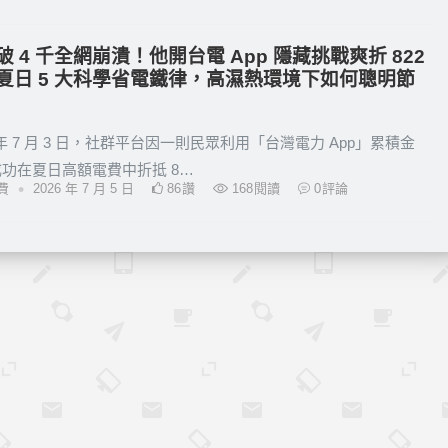
破 4 千全網崩潰！他開台電 App 隱藏挑戰爽折 822
夏日 5 大科學省電鐵律，高濕熱環境下如何聰明節
6 年 7 月 3 日，社群平台因一則民眾利用「台灣電力 App」累積金
功在夏日高額電費中折抵 8…
•
費
2026 年 7 月 5 日
86
讚
168
閱讀
0
評論