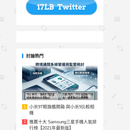
討論熱門
跨境網購必備工具竟非官方開發？ 專
家與民代質疑「EZ WAY 易利委」曝三
小米9T輕旗艦開箱 與小米9比較相
1
機
大治理漏洞
推薦十大 Samsung三星手機人氣排
2
行榜【2021年最新版】