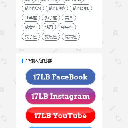
熱門話題
熱門趨勢
熱門頭條
牡羊座
獅子座
美食
處女座
話題
金牛座
雙子座
雙魚座
魔羯座
17懶人包社群