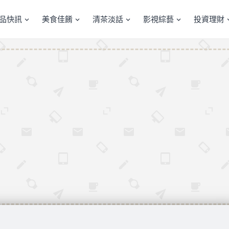
產品快訊
美食佳餚
清茶淡話
影視綜藝
投資理財