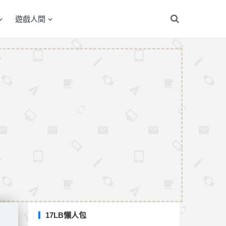
遊戲人間
17LB懶人包