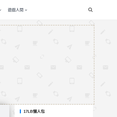
遊戲人間
17LB懶人包