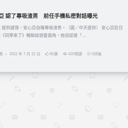
亞 認了專吸渣男 前任手機私密對話曝光
 提到感情，安心亞自曝專吸渣男。（圖／中天提供） 安心亞近日
天《同學來了》暢聊談戀愛眉角，她自認是「…
•
聞
2022 年 7 月 22 日
80
讚
420
閱讀
0
評論