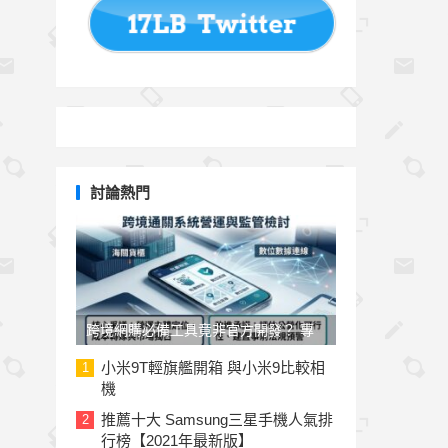
討論熱門
跨境網購必備工具竟非官方開發？ 專
家與民代質疑「EZ WAY 易利委」曝三
小米9T輕旗艦開箱 與小米9比較相
1
機
大治理漏洞
推薦十大 Samsung三星手機人氣排
2
行榜【2021年最新版】