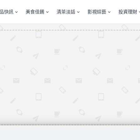
產品快訊
美食佳餚
清茶淡話
影視綜藝
投資理財