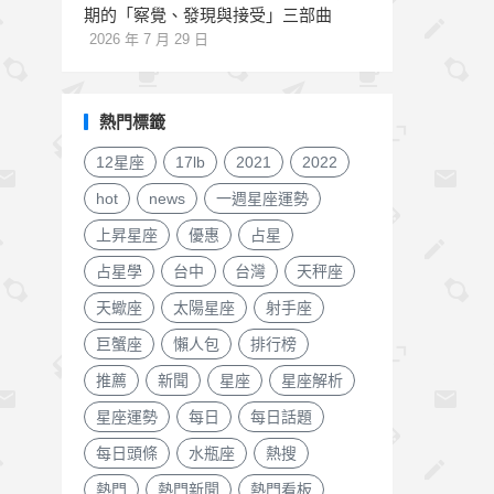
期的「察覺、發現與接受」三部曲
2026 年 7 月 29 日
熱門標籤
12星座
17lb
2021
2022
hot
news
一週星座運勢
上昇星座
優惠
占星
占星學
台中
台灣
天秤座
天蠍座
太陽星座
射手座
巨蟹座
懶人包
排行榜
推薦
新聞
星座
星座解析
星座運勢
每日
每日話題
每日頭條
水瓶座
熱搜
熱門
熱門新聞
熱門看板