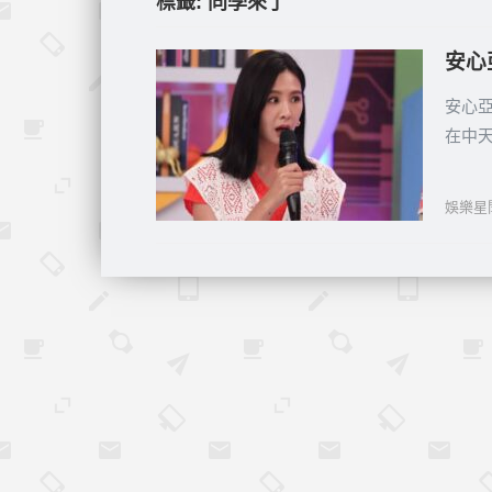
標籤:
同學來了
安心
安心亞
在中
娛樂星