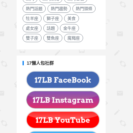
熱門話題
熱門趨勢
熱門頭條
牡羊座
獅子座
美食
處女座
話題
金牛座
雙子座
雙魚座
魔羯座
17懶人包社群