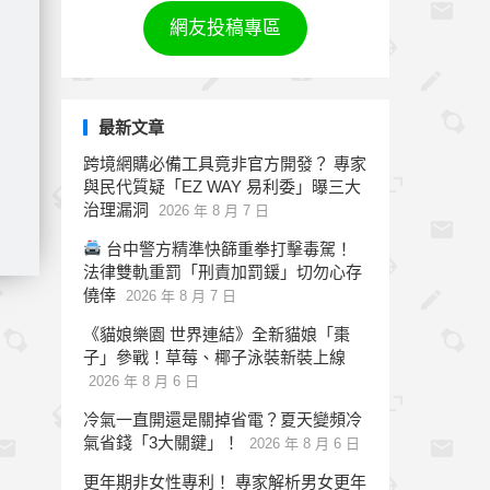
網友投稿專區
最新文章
跨境網購必備工具竟非官方開發？ 專家
與民代質疑「EZ WAY 易利委」曝三大
治理漏洞
2026 年 8 月 7 日
台中警方精準快篩重拳打擊毒駕！
法律雙軌重罰「刑責加罰鍰」切勿心存
僥倖
2026 年 8 月 7 日
《貓娘樂園 世界連結》全新貓娘「棗
子」參戰！草莓、椰子泳裝新裝上線
2026 年 8 月 6 日
冷氣一直開還是關掉省電？夏天變頻冷
氣省錢「3大關鍵」！
2026 年 8 月 6 日
更年期非女性專利！ 專家解析男女更年