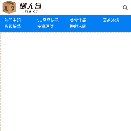
熱門主題
3C產品快訊
美食佳餚
清茶淡話
影視綜藝
投資理財
遊戲人間