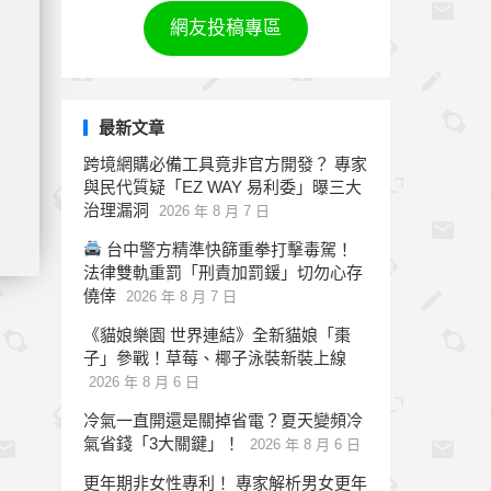
網友投稿專區
最新文章
跨境網購必備工具竟非官方開發？ 專家
與民代質疑「EZ WAY 易利委」曝三大
治理漏洞
2026 年 8 月 7 日
台中警方精準快篩重拳打擊毒駕！
法律雙軌重罰「刑責加罰鍰」切勿心存
僥倖
2026 年 8 月 7 日
《貓娘樂園 世界連結》全新貓娘「棗
子」參戰！草莓、椰子泳裝新裝上線
2026 年 8 月 6 日
冷氣一直開還是關掉省電？夏天變頻冷
氣省錢「3大關鍵」！
2026 年 8 月 6 日
更年期非女性專利！ 專家解析男女更年