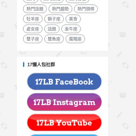
熱門話題
熱門趨勢
熱門頭條
牡羊座
獅子座
美食
處女座
話題
金牛座
雙子座
雙魚座
魔羯座
17懶人包社群