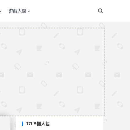
遊戲人間
17LB懶人包