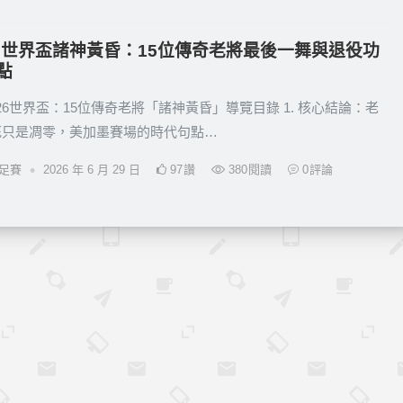
26世界盃諸神黃昏：15位傳奇老將最後一舞與退役功
點
26世界盃：15位傳奇老將「諸神黃昏」導覽目錄 1. 核心結論：老
死只是凋零，美加墨賽場的時代句點…
•
世足賽
2026 年 6 月 29 日
97
讚
380
閱讀
0
評論