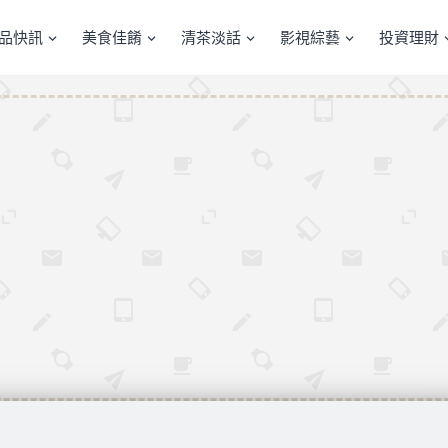
產品快訊
美食佳餚
清茶淡話
影視綜藝
投資理財