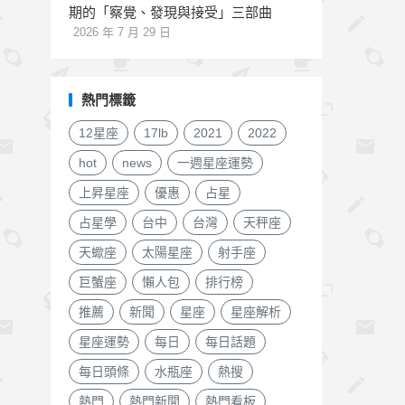
期的「察覺、發現與接受」三部曲
2026 年 7 月 29 日
熱門標籤
12星座
17lb
2021
2022
hot
news
一週星座運勢
上昇星座
優惠
占星
占星學
台中
台灣
天秤座
天蠍座
太陽星座
射手座
巨蟹座
懶人包
排行榜
推薦
新聞
星座
星座解析
星座運勢
每日
每日話題
每日頭條
水瓶座
熱搜
熱門
熱門新聞
熱門看板