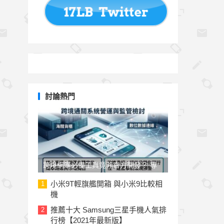
討論熱門
跨境網購必備工具竟非官方開發？ 專
家與民代質疑「EZ WAY 易利委」曝三
小米9T輕旗艦開箱 與小米9比較相
1
機
大治理漏洞
推薦十大 Samsung三星手機人氣排
2
行榜【2021年最新版】