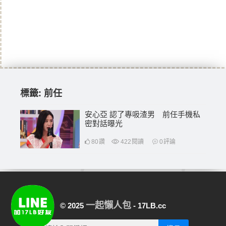
標籤:
前任
安心亞 認了專吸渣男 前任手機私
密對話曝光
80
讚
422
閱讀
0
評論
一起懶人包
© 2025
- 17LB.cc