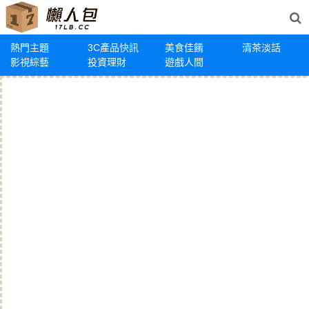
熱門主題
3C產品快訊
美食佳餚
清茶淡話
影視綜藝
投資理財
遊戲人間