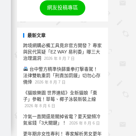
網友投稿專區
最新文章
跨境網購必備工具竟非官方開發？ 專家
與民代質疑「EZ WAY 易利委」曝三大
治理漏洞
2026 年 8 月 7 日
台中警方精準快篩重拳打擊毒駕！
法律雙軌重罰「刑責加罰鍰」切勿心存
僥倖
2026 年 8 月 7 日
《貓娘樂園 世界連結》全新貓娘「棗
子」參戰！草莓、椰子泳裝新裝上線
2026 年 8 月 6 日
冷氣一直開還是關掉省電？夏天變頻冷
氣省錢「3大關鍵」！
2026 年 8 月 6 日
更年期非女性專利！ 專家解析男女更年