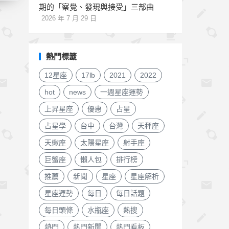
期的「察覺、發現與接受」三部曲
2026 年 7 月 29 日
熱門標籤
12星座
17lb
2021
2022
hot
news
一週星座運勢
上昇星座
優惠
占星
占星學
台中
台灣
天秤座
天蠍座
太陽星座
射手座
巨蟹座
懶人包
排行榜
推薦
新聞
星座
星座解析
星座運勢
每日
每日話題
每日頭條
水瓶座
熱搜
熱門
熱門新聞
熱門看板