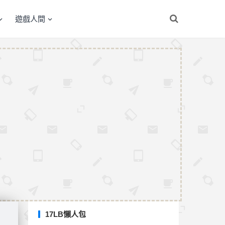
遊戲人間
17LB懶人包