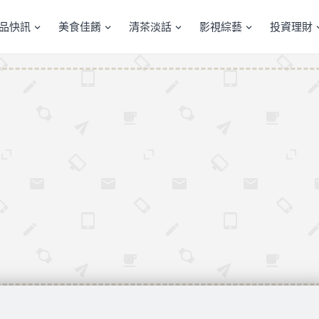
產品快訊
美食佳餚
清茶淡話
影視綜藝
投資理財