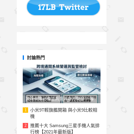
討論熱門
跨境網購必備工具竟非官方開發？ 專
家與民代質疑「EZ WAY 易利委」曝三
小米9T輕旗艦開箱 與小米9比較相
1
機
大治理漏洞
推薦十大 Samsung三星手機人氣排
2
行榜【2021年最新版】