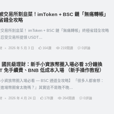
被交易所割韭菜！imToken + BSC 鏈「無痛轉帳」
省錢全攻略
交易所割韭菜！ imToken + BSC 鏈「無痛轉帳」終極省錢全攻略
忍受交易所提領 USDT…
•
財
2026 年 5 月 3 日
164
讚
219
閱讀
0
評論
26 國民級理財：新手小資族幣圈入場必看 3分鐘換
DT 免手續費、BNB 低成本入場 （新手操作教程）
小資族幣圈入場必看 — BSC 通道全攻略】 「很多人都會想：
在進場幣圈會太晚嗎？』其實這不是晚不晚…
•
財
2026 年 4 月 24 日
178
讚
264
閱讀
0
評論