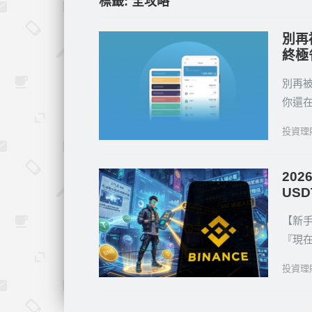
標籤:
全攻略
別再
終極
別再被
你還在
投資理
20
US
【新手
『現
投資理