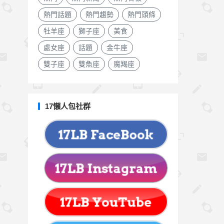
熱門話題
熱門趨勢
熱門頭條
牡羊座
獅子座
美食
處女座
話題
金牛座
雙子座
雙魚座
魔羯座
17懶人包社群