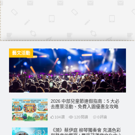
藝文活動
2026 中部兒童節連假指南：5 大必
去應景活動、免費入園優惠全攻略
104
讚
120
閱讀
0
評論
《漪》蔡伊庭 柳琴獨奏會 充滿色彩