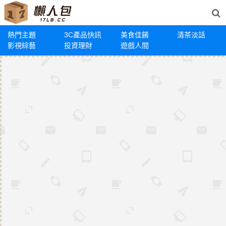
熱門主題
3C產品快訊
美食佳餚
清茶淡話
影視綜藝
投資理財
遊戲人間