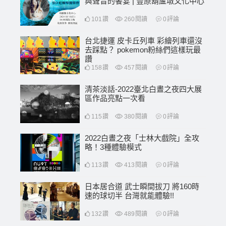
與聲音的饗宴 | 豐原葫蘆墩文化中心
101
讚
260
閱讀
0
評論
台北捷運 皮卡丘列車 彩繪列車還沒
去踩點？ pokemon粉絲們這樣玩最
讚
158
讚
457
閱讀
0
評論
清茶淡話-2022臺北白晝之夜四大展
區作品亮點一次看
115
讚
380
閱讀
0
評論
2022白晝之夜「士林大戲院」全攻
略！3種體驗模式
113
讚
413
閱讀
0
評論
日本居合道 武士瞬間拔刀 將160時
速的球切半 台灣就能體驗!!
132
讚
489
閱讀
0
評論