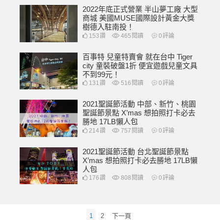
2022年底正式營業 半山夢工廠 大型
商城 美國MUSE國際設計黃金大獎
樹德入駐南投！
153
讚
465
閱讀
0
評論
百事特 兒童特賣會 就在台中 Tiger
city 童裝破盤1折 便宜遊戲兒童文具
不到99元！
131
讚
516
閱讀
0
評論
2021聖誕節活動 中部、新竹、桃園
聖誕節景點 X’mas 想拍照打卡必去
勝地 17LB懶人包
214
讚
757
閱讀
0
評論
2021聖誕節活動 台北聖誕節景點
X’mas 想拍照打卡必去勝地 17LB懶
人包
176
讚
808
閱讀
0
評論
文
1
2
下一頁