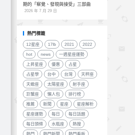
期的「察覺、發現與接受」三部曲
2026 年 7 月 29 日
熱門標籤
12星座
17lb
2021
2022
hot
news
一週星座運勢
上昇星座
優惠
占星
占星學
台中
台灣
天秤座
天蠍座
太陽星座
射手座
巨蟹座
懶人包
排行榜
推薦
新聞
星座
星座解析
星座運勢
每日
每日話題
每日頭條
水瓶座
熱搜
熱門
熱門新聞
熱門看板