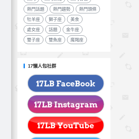
熱門話題
熱門趨勢
熱門頭條
牡羊座
獅子座
美食
處女座
話題
金牛座
雙子座
雙魚座
魔羯座
17懶人包社群