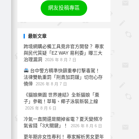
網友投稿專區
最新文章
跨境網購必備工具竟非官方開發？ 專家
與民代質疑「EZ WAY 易利委」曝三大
治理漏洞
2026 年 8 月 7 日
台中警方精準快篩重拳打擊毒駕！
法律雙軌重罰「刑責加罰鍰」切勿心存
僥倖
2026 年 8 月 7 日
《貓娘樂園 世界連結》全新貓娘「棗
子」參戰！草莓、椰子泳裝新裝上線
2026 年 8 月 6 日
冷氣一直開還是關掉省電？夏天變頻冷
氣省錢「3大關鍵」！
2026 年 8 月 6 日
更年期非女性專利！ 專家解析男女更年