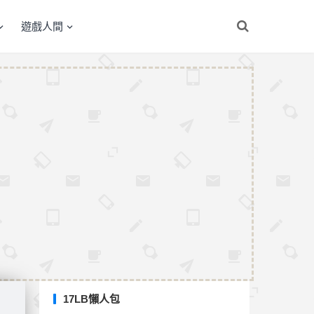
遊戲人間
17LB懶人包