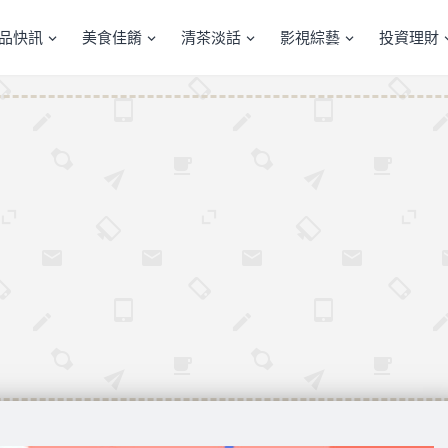
產品快訊
美食佳餚
清茶淡話
影視綜藝
投資理財