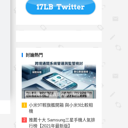
討論熱門
跨境網購必備工具竟非官方開發？ 專
家與民代質疑「EZ WAY 易利委」曝三
小米9T輕旗艦開箱 與小米9比較相
1
機
大治理漏洞
推薦十大 Samsung三星手機人氣排
2
行榜【2021年最新版】