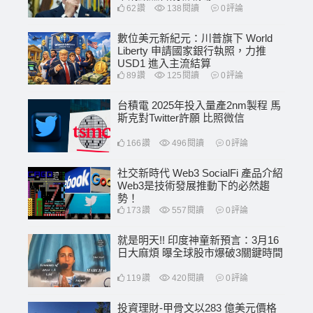
62
讚
138
閱讀
0
評論
數位美元新紀元：川普旗下 World
Liberty 申請國家銀行執照，力推
USD1 進入主流結算
89
讚
125
閱讀
0
評論
台積電 2025年投入量產2nm製程 馬
斯克對Twitter許願 比照微信
166
讚
496
閱讀
0
評論
社交新時代 Web3 SocialFi 產品介紹
Web3是技術發展推動下的必然趨
勢！
173
讚
557
閱讀
0
評論
就是明天!! 印度神童新預言：3月16
日大麻煩 曝全球股市爆破3關鍵時間
119
讚
420
閱讀
0
評論
投資理財-甲骨文以283 億美元價格