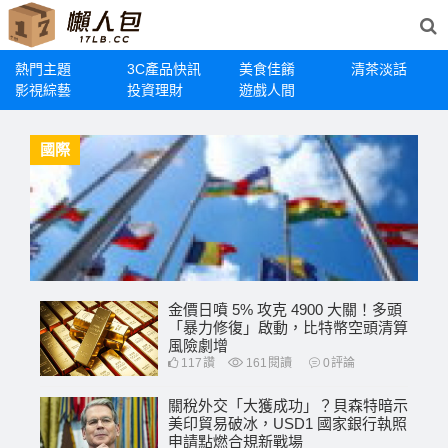
熱門主題
3C產品快訊
美食佳餚
清茶淡話
影視綜藝
投資理財
遊戲人間
國際
金價日噴 5% 攻克 4900 大關！多頭
「暴力修復」啟動，比特幣空頭清算
風險劇增
117
讚
161
閱讀
0
評論
關稅外交「大獲成功」？貝森特暗示
美印貿易破冰，USD1 國家銀行執照
申請點燃合規新戰場