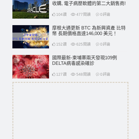
收購, 電子病歷軟體的第二大銷售商!
104
讚
477
閱讀
0
評論
摩根大通更新 BTC 為新興資產 比特
幣 長期價格直達146,000 美元！
152
讚
625
閱讀
0
評論
國際最新-柬埔寨兩天發現109例
DELTA病毒感染確診
127
讚
548
閱讀
0
評論