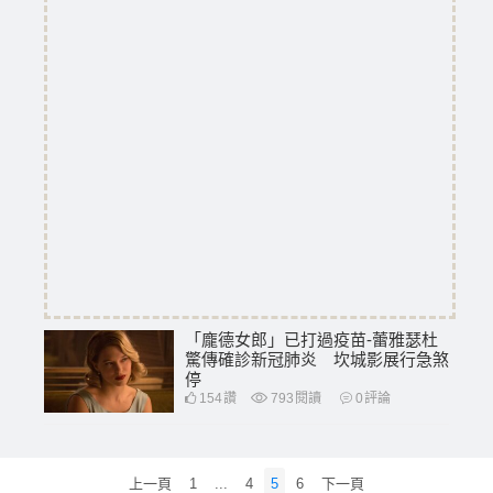
「龐德女郎」已打過疫苗-蕾雅瑟杜
驚傳確診新冠肺炎 坎城影展行急煞
停
154
讚
793
閱讀
0
評論
文
上一頁
1
...
4
5
6
下一頁