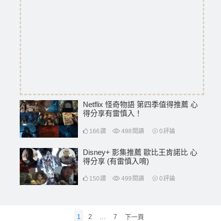
Netflix 怪奇物語 第四季值得推薦 心
得分享有雷慎入！
166
讚
498
閱讀
0
評論
Disney+ 影集推薦 歐比王肯諾比 心
得分享 (有雷慎入唷)
150
讚
499
閱讀
0
評論
文
1
2
...
7
下一頁