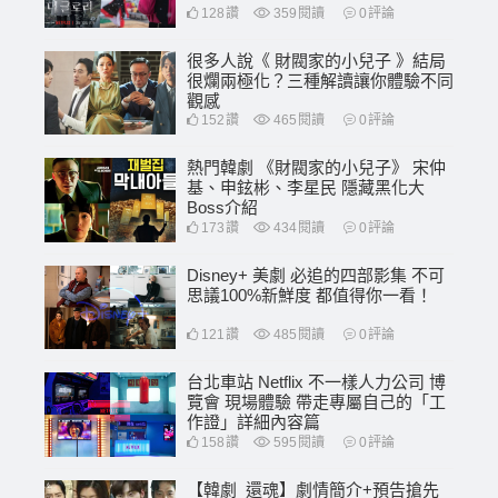
128
讚
359
閱讀
0
評論
很多人說《 財閥家的小兒子 》結局
很爛兩極化？三種解讀讓你體驗不同
觀感
152
讚
465
閱讀
0
評論
熱門韓劇 《財閥家的小兒子》 宋仲
基、申鉉彬、李星民 隱藏黑化大
Boss介紹
173
讚
434
閱讀
0
評論
Disney+ 美劇 必追的四部影集 不可
思議100%新鮮度 都值得你一看！
121
讚
485
閱讀
0
評論
台北車站 Netflix 不一樣人力公司 博
覽會 現場體驗 帶走專屬自己的「工
作證」詳細內容篇
158
讚
595
閱讀
0
評論
【韓劇_還魂】劇情簡介+預告搶先