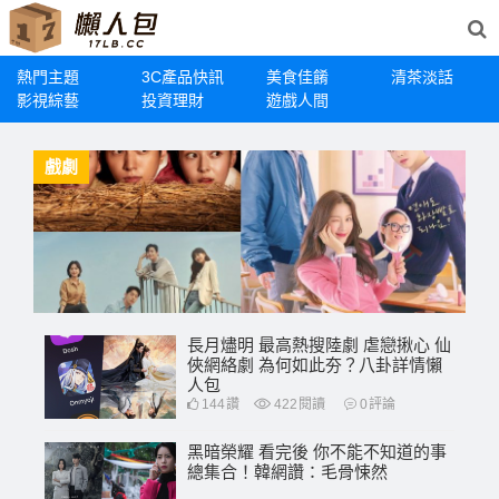
熱門主題
3C產品快訊
美食佳餚
清茶淡話
影視綜藝
投資理財
遊戲人間
戲劇
長月燼明 最高熱搜陸劇 虐戀揪心 仙
俠網絡劇 為何如此夯？八卦詳情懶
人包
144
讚
422
閱讀
0
評論
黑暗榮耀 看完後 你不能不知道的事
總集合！韓網讚：毛骨悚然