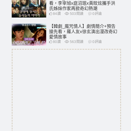
看，李宰旭x庭沼珉x黃旼炫攜手洪
氏姊妹作家再掀奇幻熱潮
84
讚
503
閱讀
0
評論
【韓劇_魔咒情人】劇情簡介+預告
搶先看，羅人友x徐玄演出漫改奇幻
愛情故事
80
讚
563
閱讀
0
評論