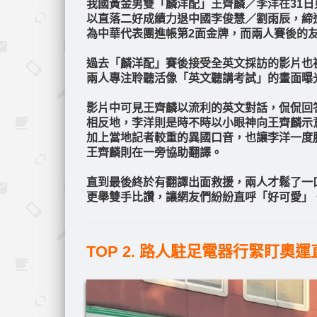
我國黃金男雙「麟洋配」王齊麟／李洋在31
以直落二好成績力退中國李俊慧／劉雨辰，締
為中華代表團進帳第2面金牌，而兩人賽後的
過去「麟洋配」賽後接受全英文採訪的影片也
兩人專注聆聽活像「英文聽講考試」的畫面曝
影片中可見王齊麟以流利的英文對話，侃侃回
相反地，李洋則是時不時以小眼神向王齊麟示
加上當地記者較重的異國口音，也讓李洋一度
王齊麟則在一旁協助翻譯。
直到最後終於有翻譯出面救援，兩人才鬆了一
更舉雙手比讚，讓網友們紛紛直呼「好可愛」
TOP 2. 路人駐足電器行緊盯奧