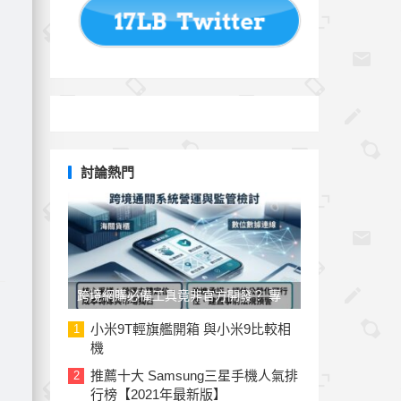
討論熱門
跨境網購必備工具竟非官方開發？ 專
家與民代質疑「EZ WAY 易利委」曝三
小米9T輕旗艦開箱 與小米9比較相
1
機
大治理漏洞
推薦十大 Samsung三星手機人氣排
2
行榜【2021年最新版】