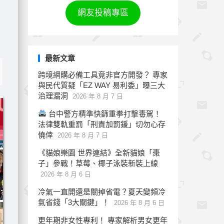
網友投稿專區
最新文章
跨境網購必備工具竟非官方開發？ 專家
與民代質疑「EZ WAY 易利委」曝三大
治理漏洞
2026 年 8 月 7 日
台中警方精準快篩重拳打擊毒駕！
法律雙軌重罰「刑責加罰鍰」切勿心存
僥倖
2026 年 8 月 7 日
《貓娘樂園 世界連結》全新貓娘「棗
子」參戰！草莓、椰子泳裝新裝上線
2026 年 8 月 6 日
冷氣一直開還是關掉省電？夏天變頻冷
氣省錢「3大關鍵」！
2026 年 8 月 6 日
更年期非女性專利！ 專家解析男女更年