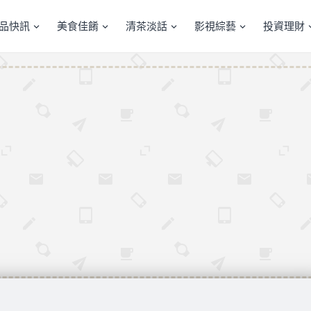
產品快訊
美食佳餚
清茶淡話
影視綜藝
投資理財