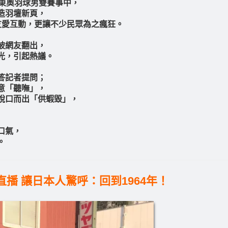
日東奧羽球男雙賽事中，
造羽壇新頁，
友愛互動，更讓不少民眾為之瘋狂。
被網友翻出，
光，引起熱議。
答記者提問；
意「聽嘸」，
脫口而出「供蝦毀」，
口氣，
。
運直播 讓日本人驚呼：回到1964年！