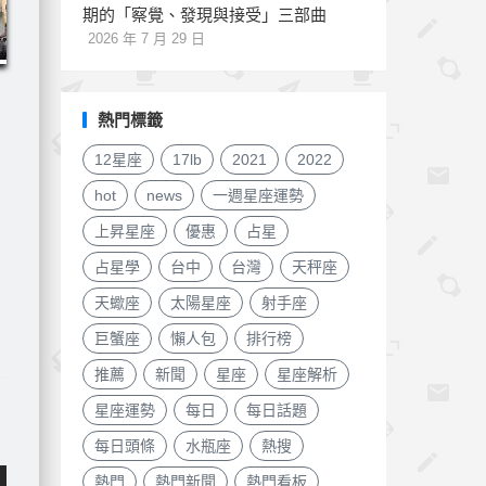
期的「察覺、發現與接受」三部曲
2026 年 7 月 29 日
熱門標籤
12星座
17lb
2021
2022
hot
news
一週星座運勢
上昇星座
優惠
占星
占星學
台中
台灣
天秤座
天蠍座
太陽星座
射手座
巨蟹座
懶人包
排行榜
推薦
新聞
星座
星座解析
星座運勢
每日
每日話題
每日頭條
水瓶座
熱搜
熱門
熱門新聞
熱門看板