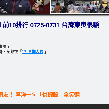
前10排行 0725-0731 台灣東奧很驕
麼嗎？
勢，全都在「
17LB懶人包
」
」
驚呆網友！ 李洋一句「供蝦毀」全笑翻