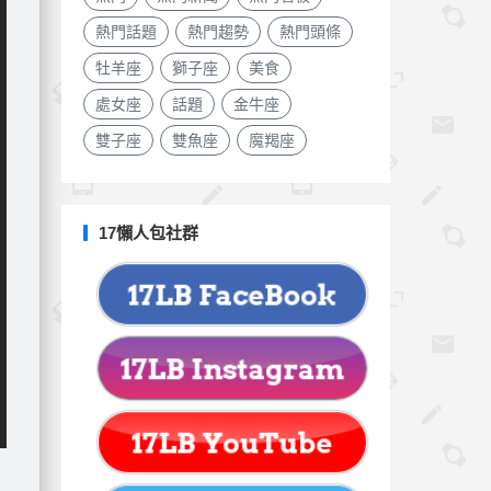
熱門話題
熱門趨勢
熱門頭條
牡羊座
獅子座
美食
處女座
話題
金牛座
雙子座
雙魚座
魔羯座
17懶人包社群