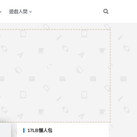
遊戲人間
17LB懶人包