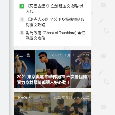
《惡靈古堡7》全流程圖文攻略-懶
3
人包
《洛克人X4》全裝甲及特殊物品取
4
得圖文攻略
對馬戰鬼 (Ghost of Tsushima) 全任
5
務圖文攻略
上一篇
2021 年 7 月 30 日 07:39
2021 東京奧運 中華隊男神 一次看個夠
實力身材顏值都讓人好心動！
下一篇
2021 年 8 月 5 日 08:12