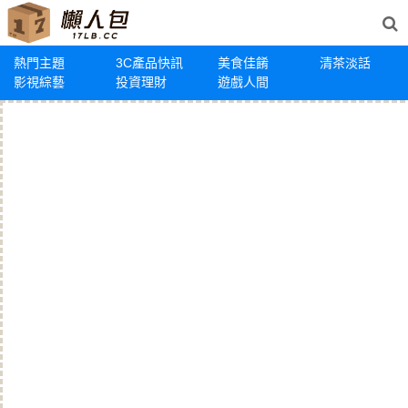
熱門主題
3C產品快訊
美食佳餚
清茶淡話
影視綜藝
投資理財
遊戲人間