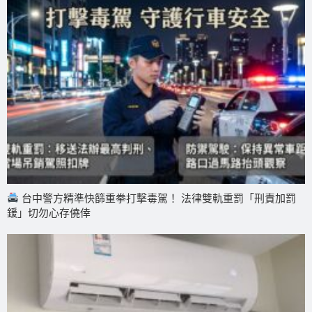
台中警方精準快篩重拳打擊毒駕！ 法律雙軌重罰「刑責加罰
鍰」切勿心存僥倖