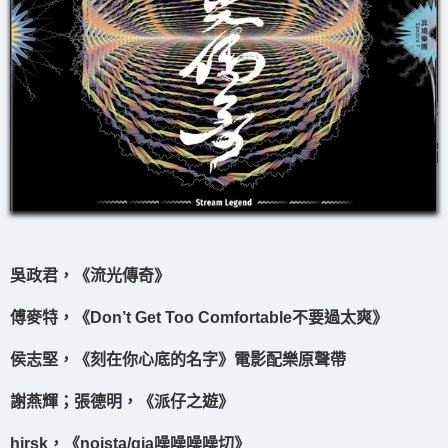
吳政君，《流光傳奇》
傅麥特，《Don’t Get Too Comfortable不要過太爽》
侯志堅，《刻在你心底的名字》電影配樂原聲帶
謝燕輝；張德明，《派仔之遊》
hirsk，《noista/gia噪噪噪噪切》