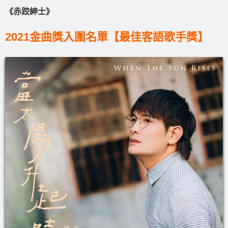
《赤跤紳士》
2021金曲獎入圍名單【最佳客語歌手獎】