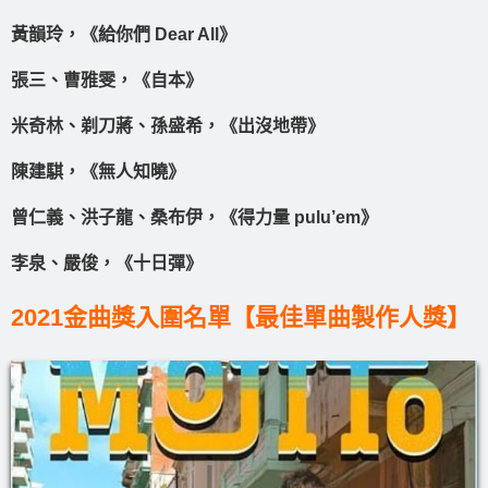
黃韻玲，《給你們 Dear All》
張三、曹雅雯，《自本》
米奇林、剃刀蔣、孫盛希，《出沒地帶》
陳建騏，《無人知曉》
曾仁義、洪子龍、桑布伊，《得力量 pulu’em》
李泉、嚴俊，《十日彈》
2021金曲獎入圍名單【最佳單曲製作人獎】