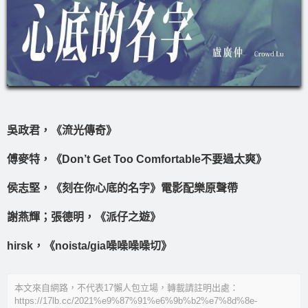
吳政君，《流光傳奇》
傅麥特，《Don’t Get Too Comfortable不要過太爽》
侯志堅，《刻在你心底的名字》電影配樂原聲帶
謝燕輝；張德明，《派仔之遊》
hirsk，《noista/gia噪噪噪噪切》
本文來自網路，不代表17懶人包立場，轉載請註明出處：
https://17lb.cc/2021%e9%87%91%e6%9b%b2%e7%8d%8e-