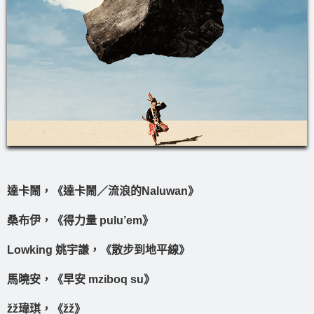
達卡鬧，《達卡鬧／流浪的Naluwan》
桑布伊，《得力量 pulu’em》
Lowking 姚宇謙，《散步到地平線》
馬曉安，《早安 mziboq su》
žž瑋琪，《žž》