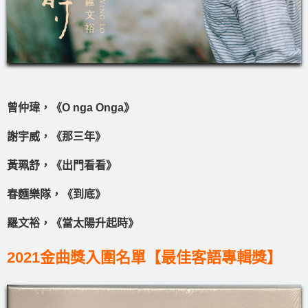
曾仲瑋，《O nga Onga》
謝宇威，《那三年》
黃珮舒，《出門看看》
春麵樂隊，《到底》
羅文裕，《當太陽升起時》
2021金曲獎入圍名單【最佳客語專輯獎】