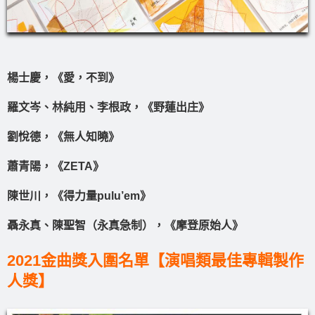
楊士慶，《愛，不到》
羅文岑、林純用、李根政，《野蓮出庄》
劉悅德，《無人知曉》
蕭青陽，《ZETA》
陳世川，《得力量pulu’em》
聶永真、陳聖智（永真急制），《摩登原始人》
2021金曲獎入圍名單【演唱類最佳專輯製作
人獎】