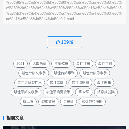
%e5%85%a5%e5%9c%8d%e5%90%8d%e5%96%ae%e9%80%9a%
e9%80%9a%e5%9c%a8%e9%80%99%e8%a3%a1%ef%bc%8c%e8
%a9%b3%e7%b4%b0%e5%85%a7%e5%ae%b9%e4%b8%80%e6%
ac%a1%e5%b8%b6%e4%bd%a0-2.html
109
讚
2021
入圍名單
年度歌曲
最佳作曲
最佳作詞
最佳台語女歌手
最佳台語專輯
最佳台語男歌手
最佳專輯製作人
最佳樂團
最佳演唱組
最佳編曲
最佳華語女歌手
最佳華語男歌手
第32屆
終身成就獎
線上看
轉播資訊
金曲獎
頒獎典禮時間
相關文章