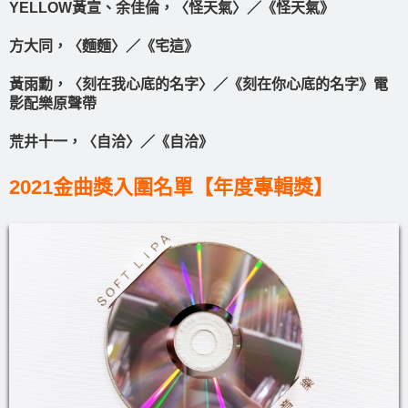
YELLOW黃宣、余佳倫，〈怪天氣〉／《怪天氣》
方大同，〈麵麵〉／《宅這》
黃雨勳，〈刻在我心底的名字〉／《刻在你心底的名字》電
影配樂原聲帶
荒井十一，〈自洽〉／《自洽》
2021金曲獎入圍名單【年度專輯獎】