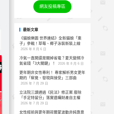
網友投稿專區
！
最新文章
《貓娘樂園 世界連結》全新貓娘「棗
子」參戰！草莓、椰子泳裝新裝上線
2026 年 8 月 6 日
冷氣一直開還是關掉省電？夏天變頻冷
氣省錢「3大關鍵」！
2026 年 8 月 6 日
更年期非女性專利！ 專家解析男女更年
期的「察覺、發現與接受」三部曲
2026 年 7 月 29 日
立法院三讀通過《民法》修正案 廢除
「手足特留分」落實遺囑財產自主權
2026 年 7 月 29 日
女性經前與更年期荷爾蒙波動非純靠意