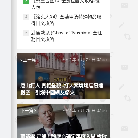
《惡靈古堡7》全流程圖文攻略-懶
3
人包
《洛克人X4》全裝甲及特殊物品取
4
得圖文攻略
對馬戰鬼 (Ghost of Tsushima) 全任
5
務圖文攻略
上一篇
2022 年 7 月 27 日 07:55
唐山打人 真相全貌 -打人案燒烤店迅速
搬空 引爆中國網友怒火
漫
下一篇
2022 年 7 月 29 日 07:56
頂新案 定讞！魏應充確定再度入獄 檢啟