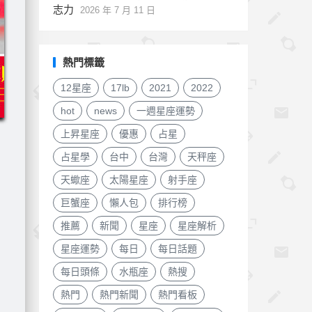
志力
2026 年 7 月 11 日
熱門標籤
12星座
17lb
2021
2022
hot
news
一週星座運勢
上昇星座
優惠
占星
占星學
台中
台灣
天秤座
天蠍座
太陽星座
射手座
巨蟹座
懶人包
排行榜
推薦
新聞
星座
星座解析
星座運勢
每日
每日話題
每日頭條
水瓶座
熱搜
熱門
熱門新聞
熱門看板