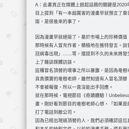
A：此書真正在媒體上掀起話題的關鍵是2020
目上提到「有一本超厲害的漫畫早就預言了東
版，是很後來的事了。
因為漫畫早就絕版了，基於市場上的珍稀價值
那時候有人冒充作者，積極地在推特發言。說曾
冠病毒出現」……等，還提到不久的未來將發
上了雜誌媒體訪談。
這種冒名頂替的壞事之所以暴露，是因為竜樹
貨真價實的竜樹老師，雖然知道有人冒名頂替
不會被報復，所以一直沒能出手回應。
就在那時候，電視節目《奇蹟體驗！Unbelie
畫。剛好看到節目的竜樹老師心想，「如果是
打了電話到敝公司。
因為已經出現過頂替的人，我們必須確認這位
和本名的納稅文件、以前的漫畫手稿、還有夢