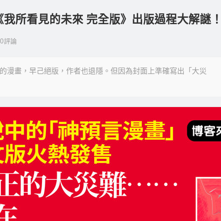
畫《我所看見的未來 完全版》出版過程大解謎
0
評論
23年前的漫畫，早己絕版，作者也退隱。但因為封面上準確寫出「大災