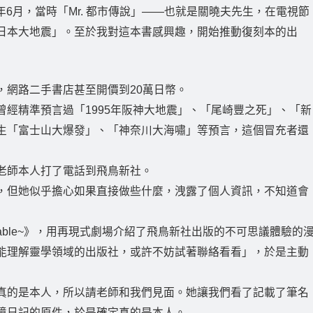
年6月，當時「Mr. 都市傳說」——也就是關曉夫先生，在電視節
日本大地震」。至於我對這本書感興趣，開始推動復刻本的出
，網路二手書店甚至開價到20萬日幣。
經精準預言過「1995年阪神大地震」、「尾崎豐之死」、「新
生「富士山大爆發」、「神奈川大海嘯」等預言，這個冒充者還
老師本人打了電話到飛鳥新社。
，但她似乎擔心如果直接做些什麼，洩露了個人資訊，不知道會
vable~》，用再現式劇場介紹了飛鳥新社出版的不可思議體驗的
能理解靈學領域的出版社，或許不妨試著聯絡看看」，於是主動
真的是本人，所以請老師和我們見面。她讓我們看了記載了筆名
境日記的原件，於是確定真的是本人。