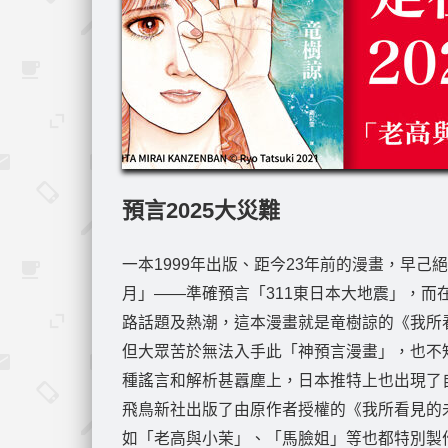
預言2025大災難
一本1999年出版、距今23年前的漫畫，早己
月」——準確預言「311東日本大地震」，而在
路話題及熱潮，這本漫畫就是竜樹諒的《我所
但大眾苦於無法入手此「神預言漫畫」，也不
種謠言和解析甚囂塵上，日本推特上也出現了自
飛鳥新社出版了由原作者授權的《我所看見的未來
如「老高與小茉」、「馬臉姐」等也都特別製