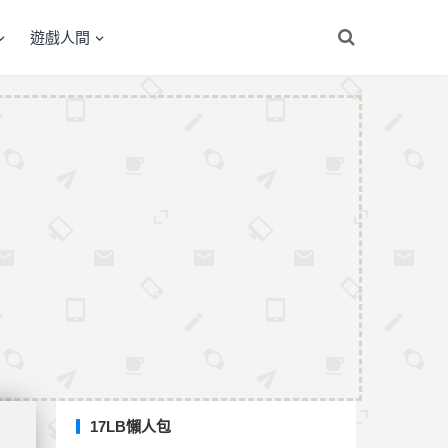
遊戲人間
17LB懶人包