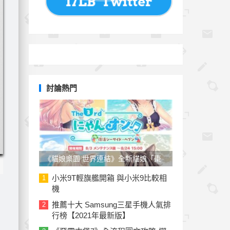
討論熱門
《貓娘樂園 世界連結》全新貓娘「棗
子」參戰！草莓、椰子泳裝新裝上線
小米9T輕旗艦開箱 與小米9比較相
1
機
替
推薦十大 Samsung三星手機人氣排
2
行榜【2021年最新版】