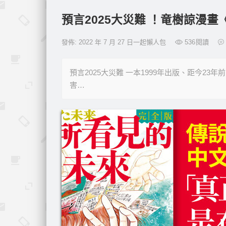
預言2025大災難 ！竜樹諒漫
發佈: 2022 年 7 月 27 日一起懶人包
536
閱讀
預言2025大災難 一本1999年出版、距今
害…