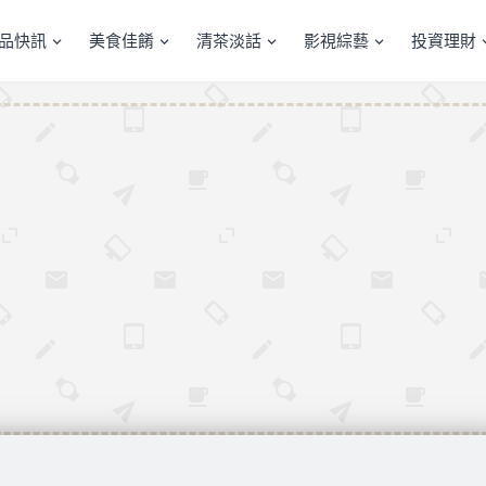
產品快訊
美食佳餚
清茶淡話
影視綜藝
投資理財