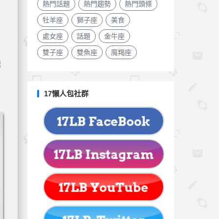
熱門話題
熱門趨勢
熱門頭條
牡羊座
獅子座
美食
處女座
話題
金牛座
雙子座
雙魚座
魔羯座
輯
17懶人包社群