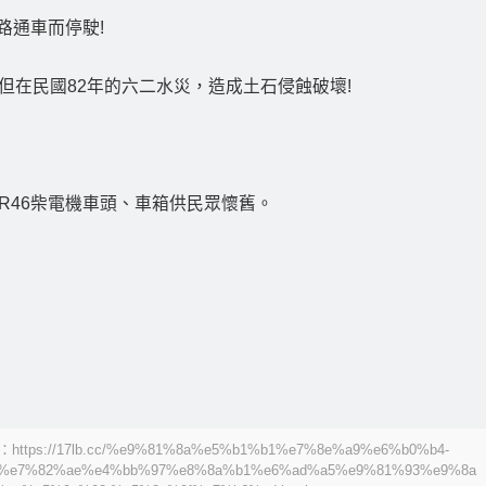
路通車而停駛!
但在民國82年的六二水災，造成土石侵蝕破壞!
R46柴電機車頭、車箱供民眾懷舊。
17lb.cc/%e9%81%8a%e5%b1%b1%e7%8e%a9%e6%b0%b4-
%e7%82%ae%e4%bb%97%e8%8a%b1%e6%ad%a5%e9%81%93%e9%8a