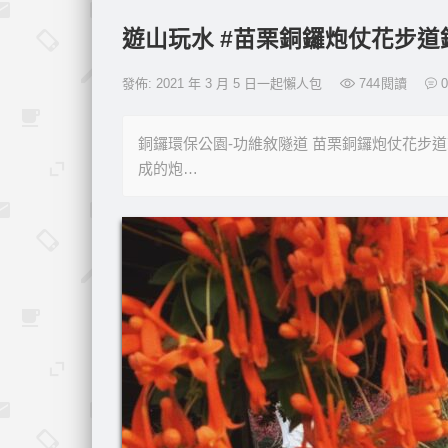
遊山玩水 #苗栗銅鑼炮仗花步道
發佈: 2021 年 3 月 5 日一起懶人包
744
閱讀
0
銅鑼環保公園-功維敘隧道 苗栗銅鑼炮仗花步
成的炮…