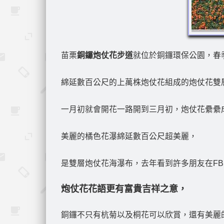
苗栗
銅鑼炮仗花步道
就位於銅鑼環保公園，春
綿延數百公尺的上萬株炮仗花組成的炮仗花雙
一月初就會開花一路開到三月初，炮仗花纍纍
美麗的橘色花瀑綿延數百公尺超美麗，
是雙層炮仗花海瀑布，去年看到許多朋友在FB
炮仗花花語更有富貴吉祥之意，
銅鑼不只有杭菊以及桐花可以欣賞，還有美麗