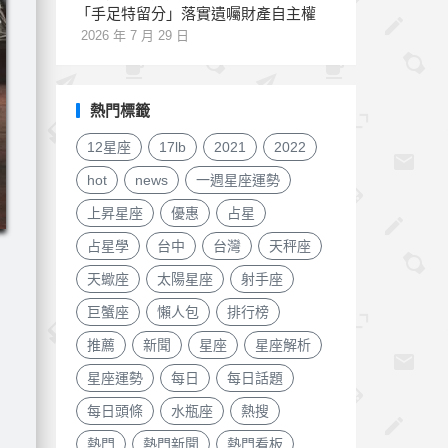
「手足特留分」落實遺囑財產自主權
2026 年 7 月 29 日
熱門標籤
12星座
17lb
2021
2022
hot
news
一週星座運勢
上昇星座
優惠
占星
占星學
台中
台灣
天秤座
天蠍座
太陽星座
射手座
巨蟹座
懶人包
排行榜
推薦
新聞
星座
星座解析
星座運勢
每日
每日話題
每日頭條
水瓶座
熱搜
熱門
熱門新聞
熱門看板