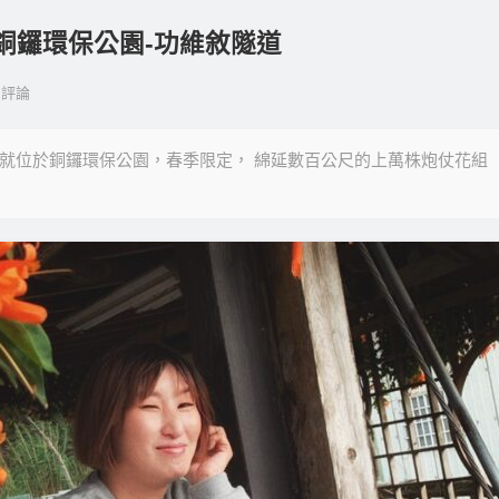
銅鑼環保公園-功維敘隧道
評論
道就位於銅鑼環保公園，春季限定， 綿延數百公尺的上萬株炮仗花組