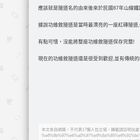
應該就是隧道名的由來後來於民國87年山線鐵
據說功維敘隧道是當時最漂亮的一座紅磚隧道,
有點可惜，沒能將整座功維敘隧道保存完整!
現在的功維敘隧道還是很受到歡迎,並有傳統的
本文來自網路，不代表17懶人包立場，轉載請註明出處：https://
%e8%8b%97%e6%a0%97%e9%8a%85%e9%91%bc