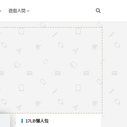
遊戲人間
17LB懶人包