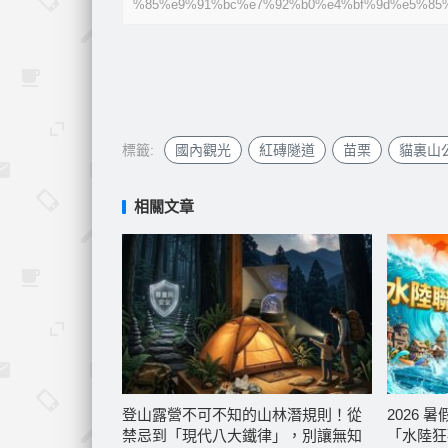
%85%e9%91%bc%e7%92%b0%e4%bf%9d%e5%85%
標籤:
國內觀光
紅磚隧道
苗栗
貓裏山
相關文章
登山露營不可不知的山林潛規則！從
2026
禁忌到「現代八大鐵律」，別讓無知
「水陸狂