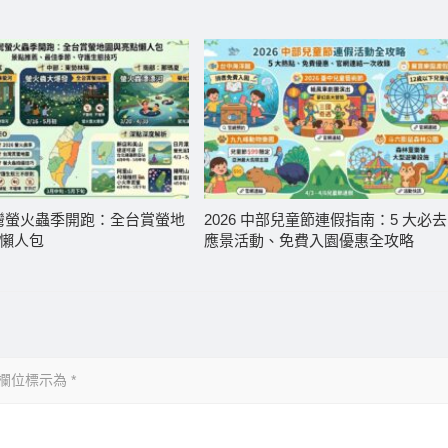
 台灣螢火蟲季開跑：全台賞螢地
2026 中部兒童節連假指南：5 大必去
懶人包
應景活動、免費入園優惠全攻略
欄位標示為
*