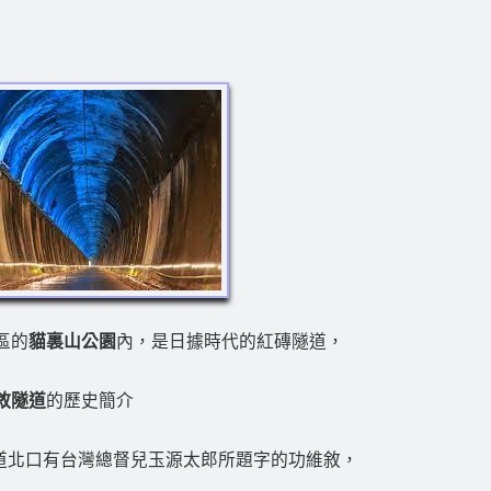
區的
貓裏山公園
內，是日據時代的紅磚隧道，
敘隧道
的歷史簡介
隧道北口有台灣總督兒玉源太郎所題字的功維敘，