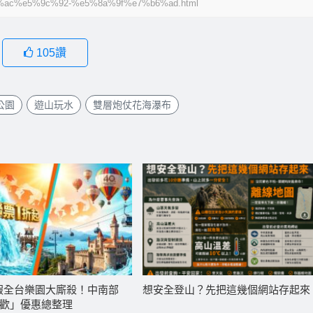
ac%e5%9c%92-%e5%8a%9f%e7%b6%ad.html
105
讚
公園
遊山玩水
雙層炮仗花海瀑布
 暑假全台樂園大廝殺！中南部
想安全登山？先把這幾個網站存起來
歡」優惠總整理