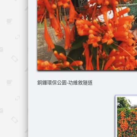
銅鑼環保公園-功維敘隧道