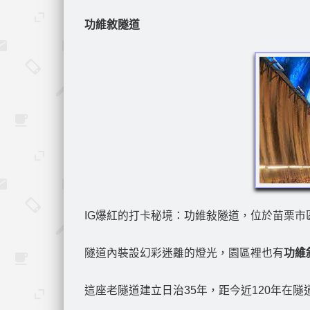
功維敘隧道
IG爆紅的打卡秘境：功維敍隧道，位於苗栗市
隧道內裝設幻彩迷離的燈光，園區裡也有
功維
這座老隧道建立日治35年，距今近120年在