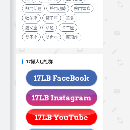
熱門話題
熱門趨勢
熱門頭條
牡羊座
獅子座
美食
處女座
話題
金牛座
雙子座
雙魚座
魔羯座
17懶人包社群