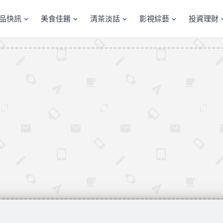
產品快訊
美食佳餚
清茶淡話
影視綜藝
投資理財