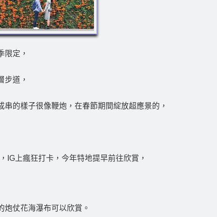
季限定，
層步道，
成串的樣子很像鞭炮，在春節期間綻放超應景的，
，IG上瘋狂打卡，今年特地提早前往欣賞，
的炮仗花海瀑布可以欣賞。