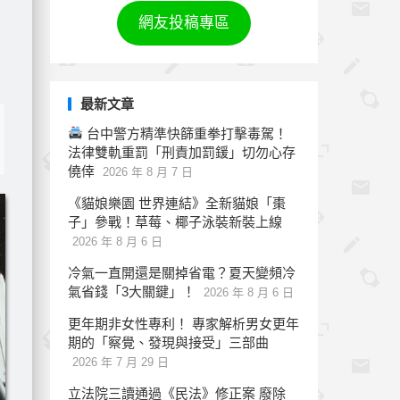
網友投稿專區
最新文章
台中警方精準快篩重拳打擊毒駕！
法律雙軌重罰「刑責加罰鍰」切勿心存
僥倖
2026 年 8 月 7 日
《貓娘樂園 世界連結》全新貓娘「棗
子」參戰！草莓、椰子泳裝新裝上線
2026 年 8 月 6 日
冷氣一直開還是關掉省電？夏天變頻冷
氣省錢「3大關鍵」！
2026 年 8 月 6 日
更年期非女性專利！ 專家解析男女更年
期的「察覺、發現與接受」三部曲
2026 年 7 月 29 日
立法院三讀通過《民法》修正案 廢除