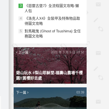
《惡靈古堡7》全流程圖文攻略-懶
3
人包
《洛克人X4》全裝甲及特殊物品取
4
得圖文攻略
對馬戰鬼 (Ghost of Tsushima) 全任
5
務圖文攻略
上一篇
2021 年 3 月 5 日 03:52
遊山玩水 #梨山耶穌堂-福壽山農場千櫻
園!!賞櫻好去處
下一篇
03:39