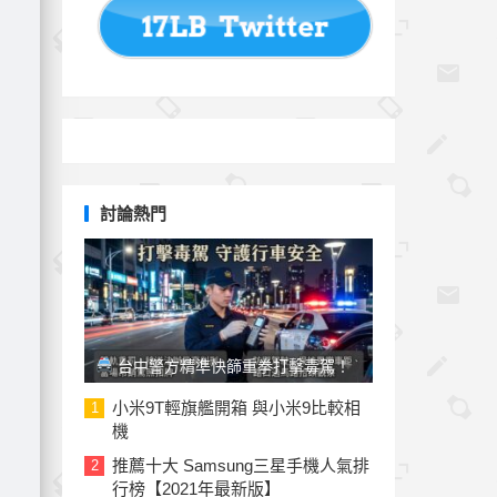
討論熱門
台中警方精準快篩重拳打擊毒駕！
法律雙軌重罰「刑責加罰鍰」切勿心存
小米9T輕旗艦開箱 與小米9比較相
1
機
僥倖
推薦十大 Samsung三星手機人氣排
2
行榜【2021年最新版】