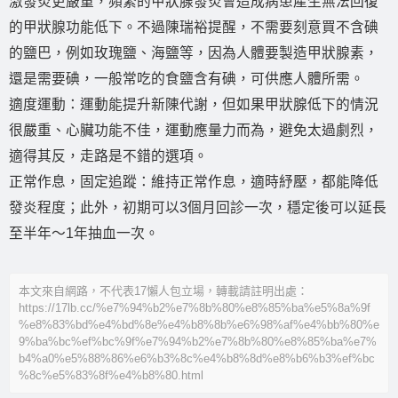
激發炎更嚴重，頻繁的甲狀腺發炎會造成病患產生無法回復
的甲狀腺功能低下。不過陳瑞裕提醒，不需要刻意買不含碘
的鹽巴，例如玫瑰鹽、海鹽等，因為人體要製造甲狀腺素，
還是需要碘，一般常吃的食鹽含有碘，可供應人體所需。
適度運動：運動能提升新陳代謝，但如果甲狀腺低下的情況
很嚴重、心臟功能不佳，運動應量力而為，避免太過劇烈，
適得其反，走路是不錯的選項。
正常作息，固定追蹤：維持正常作息，適時紓壓，都能降低
發炎程度；此外，初期可以3個月回診一次，穩定後可以延長
至半年～1年抽血一次。
本文來自網路，不代表17懶人包立場，轉載請註明出處：
https://17lb.cc/%e7%94%b2%e7%8b%80%e8%85%ba%e5%8a%9f
%e8%83%bd%e4%bd%8e%e4%b8%8b%e6%98%af%e4%bb%80%e
9%ba%bc%ef%bc%9f%e7%94%b2%e7%8b%80%e8%85%ba%e7%
b4%a0%e5%88%86%e6%b3%8c%e4%b8%8d%e8%b6%b3%ef%bc
%8c%e5%83%8f%e4%b8%80.html