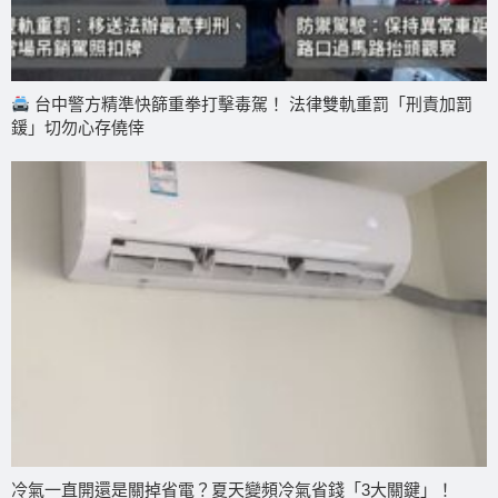
台中警方精準快篩重拳打擊毒駕！ 法律雙軌重罰「刑責加罰
鍰」切勿心存僥倖
冷氣一直開還是關掉省電？夏天變頻冷氣省錢「3大關鍵」！