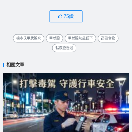
75
讚
橋本氏甲狀腺炎
甲狀腺
甲狀腺功能低下
高碘食物
黏液腫昏迷
相關文章