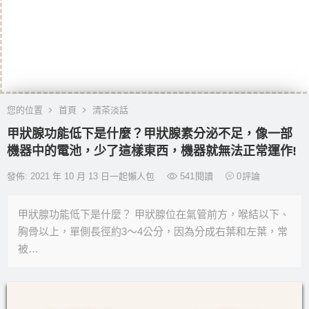
您的位置
首頁
清茶淡話
甲狀腺功能低下是什麼？甲狀腺素分泌不足，像一部
機器中的電池，少了這樣東西，機器就無法正常運作!
發佈: 2021 年 10 月 13 日一起懶人包
541
閱讀
0
評論
甲狀腺功能低下是什麼？ 甲狀腺位在氣管前方，喉結以下、
胸骨以上，單側長徑約3～4公分，因為分成右葉和左葉，常
被…