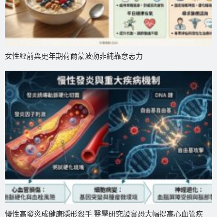
女性經前與更年期荷爾蒙波動非純靠意志力
慢性高發炎成健康隱形殺手 醫學研究證實恐大幅提高心血管疾