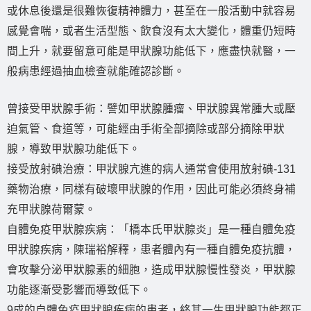
或休息後還是很難恢復精神體力，甚至在一般活動中就容易
感覺會喘，或者生活型態、飲食沒有太大變化，體重仍短時
間上升，就要留意可能是甲狀腺功能低下，應盡快就醫，一
般病患經過抽血檢查就能確認診斷。
曾接受甲狀腺手術：譬如甲狀腺腫瘤、甲狀腺異常腫大或壓
迫氣管、食道等，可能經由手術全部摘除或部分摘除甲狀
腺，導致甲狀腺功能低下。
接受放射碘治療：甲狀腺亢進的病人通常會使用放射碘-131
藥物治療，同樣有破壞甲狀腺的作用，因此可能必須終身補
充甲狀腺荷爾蒙。
自體免疫甲狀腺疾病：「橋本氏甲狀腺炎」是一種自體免疫
甲狀腺疾病，陳瑞裕解釋，患者體內有一種自體免疫抗體，
會攻擊分泌甲狀腺素的細胞，造成甲狀腺慢性發炎，甲狀腺
功能逐漸受影響而導致低下。
9成的自體免疫甲狀腺疾病的患者，終其一生甲狀腺功能都正