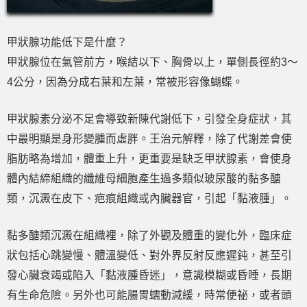
甲狀腺功能低下是什麼？
甲狀腺位在氣管前方，喉結以下、胸骨以上，單側長徑約3～
4公分，因為分成右葉和左葉，常被形容像蝴蝶。
甲狀腺素分泌不足會導致新陳代謝低下，引發全身症狀，其
中最明顯是身形變腫而虛胖。王治元解釋，除了代謝差會使
脂肪略為增加，體重上升，更重要是缺乏甲狀腺素，會使身
體內結締組織的纖維母細胞產生過多類似玻尿酸的黏多醣
類，沉澱在皮下、疤痕組織或內臟器官，引起「黏液腫」。
黏多醣類沉澱在組織裡，除了外觀及體重的變化外，臨床症
狀包括心跳變慢、體溫變低、對外界反射反應遲鈍，甚至引
發心臟衰竭或陷入「黏液腫昏迷」，意識模糊或昏睡，長期
有生命危險。另外也可能腸胃蠕動減緩，時常便祕，或者頭