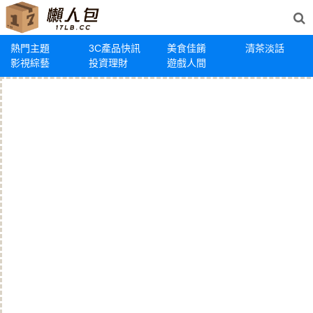
熱門主題
3C產品快訊
美食佳餚
清茶淡話
影視綜藝
投資理財
遊戲人間