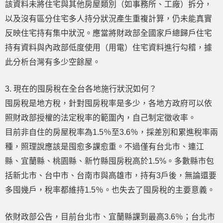
該資料未將住宅與其他房屋類別（如事務所、工廠）拆分，
以及沒有區分住宅多人持分狀況產生重複計算，仍未能真實
反映住宅持有集中狀況。應當將財政部全國家戶總歸戶住宅
持有資料與內政部低度使用（用電）住宅資料進行勾稽，據
此分析台灣有多少空餘屋。
3. 現在的囤房稅在全台各地施行狀況如何？
囤房稅是地方稅，針對囤房稅率是多少，各地方政府可以依
照財政部授權的法定稅率的範圍內，自己制定徵收率。
目前非自住的房屋稅率為1.5％至3.6％，採差別和累進稅率兩
種，照理說應該是囤愈多課愈重。不過僅有台北市、連江
縣、宜蘭縣、桃園縣、新竹縣囤房稅高於1.5%。多數縣市包
括新北市、台中市、台南市與高雄市，持有3戶後，無論還要
多囤幾戶，稅率都維持1.5％。也失去了囤房稅的主要意義。
依財政部公告，目前台北市、宜蘭縣課到最高3.6％；台北市