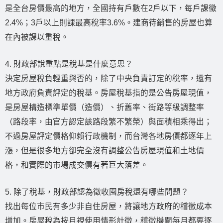
是全台房價最高的地方，全國持有戶數在2戶以下，每戶課徵
2.4%；3戶以上則課最高稅率3.6%。建商待銷售的房屋也算
在內被課以重稅。
4. 財政部說重點是稅基是什麼意思？
決定房屋稅負輕重與否的，除了中央負責訂定的稅率，還有
地方政府負責評定的稅基。房屋稅基指的是公告房屋現值，
是房屋構造標準單價（造價）、折舊率、街路等級調整率
（路段率，由官方認定該路段繁不繁榮）與面積相乘得出；
不過房屋評定價格仰賴行政機制，而台灣各地房價都逐年上
漲，但是很多地方卻完全沒有調整公告房屋現值和土地價
格，和實際的市場成交價有著巨大落差。
5. 除了稅基，財政部認為徵收囤房稅還有哪些問題？
找出每位市民有多少非自住房屋，將讓地方政府的稽徵成本
增加。房屋稅為按月視使用情形計徵，稽徵機關每月都要逐