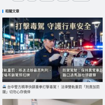
相關文章
台中警方精準快篩重拳打擊毒駕！ 法律雙軌重罰「刑責加罰
鍰」切勿心存僥倖