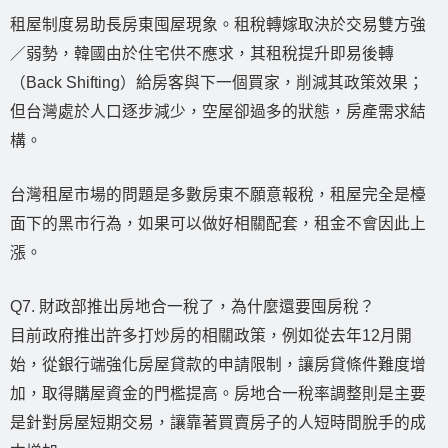
租屋制度易助長房東囤屋現象。租稅轉嫁取決於交易雙方強
／弱勢，韓國由於住宅供不應求，其租稅提升即易後轉
（Back Shifting）給房客與下一個買家，削減其政策效果；
但台灣處於人口逐步減少，空屋卻過多的狀態，房產需求結
構。
台灣租屋市場的問題是多數房東不願意報稅，租屋完全是檯
面下的黑市行為，如果可以做好相關配套，租金不會因此上
漲。
Q7. 財政部推出房地合一稅了，為什麼還要囤房稅？
目前政府推出許多打炒房的相關政策，例如從去年12月開
始，從銀行端強化房屋貸款的申請限制，讓房貸條件難度增
加，取得購屋資金的門檻提高。房地合一稅率調整則是主要
是針對房屋短期交易，讓靠著買賣房子的人短時間脫手的成