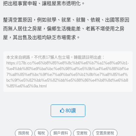
把出租事實申報、讓租屋黑市透明化。
釐清空置原因，例如就學、就業、就醫、依親、出國等原因
而無人居住之房屋，偏鄉生活機能差、老舊不堪使用之房
屋，其出售及出租均缺乏市場需求。
本文來自網路，不代表17懶人包立場，轉載請註明出處：
https://17lb.cc/%e6%b8%85%e8%8c%b6%e6%b7%a1%e8%a9%b1-
%e4%bb%80%e9%ba%bc%e6%98%af%e5%9b%a4%e6%88%bf%e
7%a8%85%ef%bc%9f%e7%a9%ba%e5%b1%8b%e7%a8%85%ef%
bc%9f%e5%82%bb%e5%82%bb%e5%88%86%e4%b8%8d%e6%b8
%85%e6%a5%9a.html
80
讚
囤房稅
報稅
歸戶資料
空屋稅
空置房屋稅