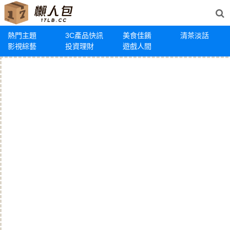
熱門主題
3C產品快訊
美食佳餚
清茶淡話
影視綜藝
投資理財
遊戲人間