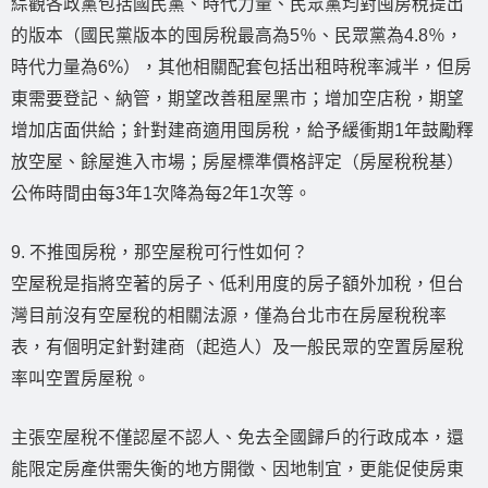
綜觀各政黨包括國民黨、時代力量、民眾黨均對囤房稅提出
的版本（國民黨版本的囤房稅最高為5％、民眾黨為4.8％，
時代力量為6%），其他相關配套包括出租時稅率減半，但房
東需要登記、納管，期望改善租屋黑市；增加空店稅，期望
增加店面供給；針對建商適用囤房稅，給予緩衝期1年鼓勵釋
放空屋、餘屋進入市場；房屋標準價格評定（房屋稅稅基）
公佈時間由每3年1次降為每2年1次等。
9. 不推囤房稅，那空屋稅可行性如何？
空屋稅是指將空著的房子、低利用度的房子額外加稅，但台
灣目前沒有空屋稅的相關法源，僅為台北市在房屋稅稅率
表，有個明定針對建商（起造人）及一般民眾的空置房屋稅
率叫空置房屋稅。
主張空屋稅不僅認屋不認人、免去全國歸戶的行政成本，還
能限定房產供需失衡的地方開徵、因地制宜，更能促使房東