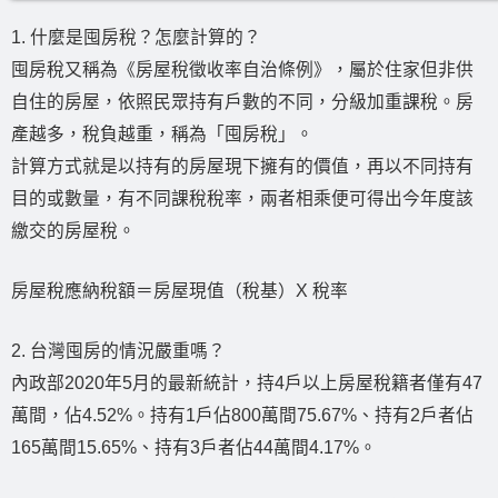
1. 什麼是囤房稅？怎麼計算的？
囤房稅又稱為《房屋稅徵收率自治條例》，屬於住家但非供
自住的房屋，依照民眾持有戶數的不同，分級加重課稅。房
產越多，稅負越重，稱為「囤房稅」。
計算方式就是以持有的房屋現下擁有的價值，再以不同持有
目的或數量，有不同課稅稅率，兩者相乘便可得出今年度該
繳交的房屋稅。
房屋稅應納稅額＝房屋現值（稅基）X 稅率
2. 台灣囤房的情況嚴重嗎？
內政部2020年5月的最新統計，持4戶以上房屋稅籍者僅有47
萬間，佔4.52%。持有1戶佔800萬間75.67%、持有2戶者佔
165萬間15.65%、持有3戶者佔44萬間4.17%。