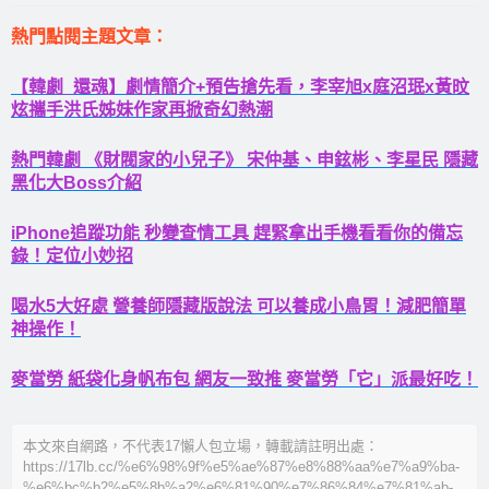
熱門點閱主題文章：
【韓劇_還魂】劇情簡介+預告搶先看，李宰旭x庭沼珉x黃旼
炫攜手洪氏姊妹作家再掀奇幻熱潮
熱門韓劇 《財閥家的小兒子》 宋仲基、申鉉彬、李星民 隱藏
黑化大Boss介紹
iPhone追蹤功能 秒變查情工具 趕緊拿出手機看看你的備忘
錄！定位小妙招
喝水5大好處 營養師隱藏版說法 可以養成小鳥胃！減肥簡單
神操作！
麥當勞 紙袋化身帆布包 網友一致推 麥當勞「它」派最好吃！
本文來自網路，不代表17懶人包立場，轉載請註明出處：
https://17lb.cc/%e6%98%9f%e5%ae%87%e8%88%aa%e7%a9%ba-
%e6%bc%b2%e5%8b%a2%e6%81%90%e7%86%84%e7%81%ab-