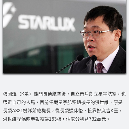
張國煒（K董）離開長榮航空後，自立門戶創立星宇航空，也
帶走自己的人馬，目前任職星宇航空總機長的洪世維，原是
長榮A321機隊前總機長，從長榮退休後，投靠好麻吉K董，
洪世維配偶昨申報轉讓163張，估處分利益732萬元。