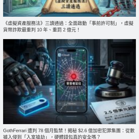
《虛擬資產服務法》三讀通過：全面啟動「事前許可制」，虛擬
貨幣詐欺最重判 10 年、重罰 2 億元！
GothFerrari 遭判 78 個月監禁！揭秘 $2.6 億加密犯罪集團：從數
據入侵到「入室搶劫」，硬體錢包真的安全嗎？