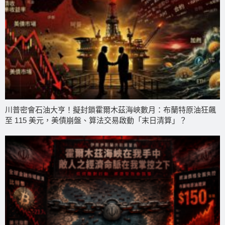
川普密會石油大亨！擬封鎖霍爾木茲海峽數月：布蘭特原油狂飆
至 115 美元，美債崩盤、算法交易啟動「末日清算」？