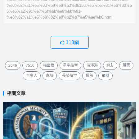
%e8%82%a1%e5%83%b9%e9%a3%86156%e5%be%8c%e6%80%a
5%e5%a2%9c%e7%bf%bb%e9%bb%91-
%e8%82%a1%e5%b8%82%e8%b2%b7%e5%ae%b6.html
118
讚
2646
7516
張國煒
星宇航空
清淨海
網友
股票
自家人
虎航
長榮航空
飆漲
飛機
相關文章