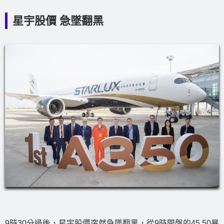
星宇股價 急墜翻黑
9時30分過後，星宇股價突然急墜翻黑，從9時開盤的45.50暴