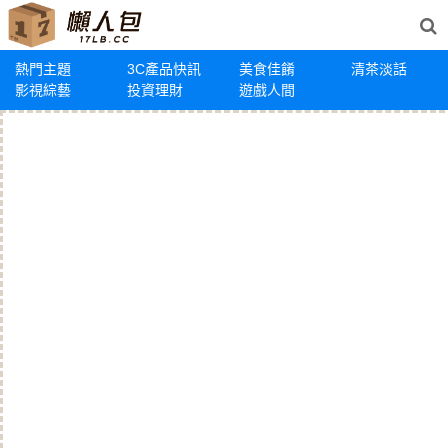
熱門主題
3C產品快訊
美食佳餚
清茶淡話
影視綜藝
投資理財
遊戲人間