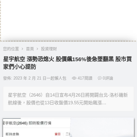
您的位置
首頁
投資理財
星宇航空 漲勢恐熄火 股價飆156%後急墜翻黑 股市買
家們小心提防
發佈: 2023 年 2 月 21 日一起懶人包
417
閱讀
0
評論
星宇航空（2646）自14日宣布4月26日將開闢台北-洛杉磯新
航線後，股價也從13日收盤價19.55元開始飆漲…