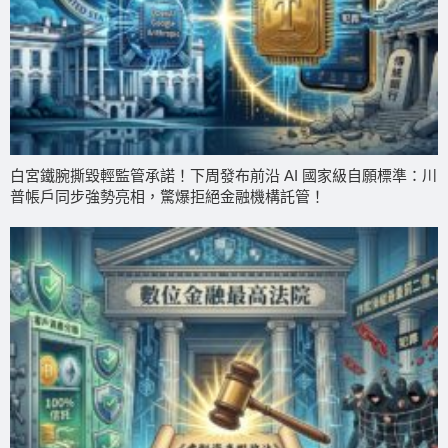
白宮鐵腕撕毀輕監管承諾！下周發布前沿 AI 國家級自願標準：川
普帳戶同步強勢亮相，驚爆拒絕金融機構託管！