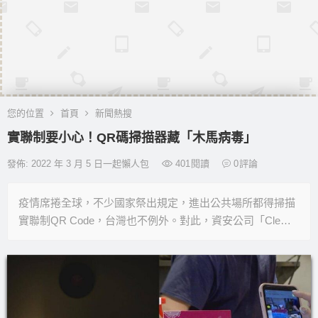
您的位置
首頁
新聞熱搜
實聯制要小心！QR碼掃描器藏「木馬病毒」
發佈: 2022 年 3 月 5 日一起懶人包
401
閱讀
0
評論
疫情席捲全球，不少國家祭出規定，進出公共場所都得掃描
實聯制QR Code，台灣也不例外。對此，資安公司「Cle…