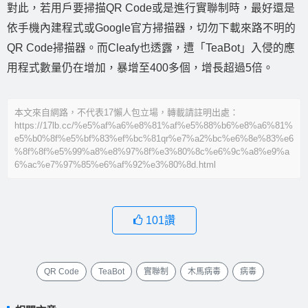
對此，若用戶要掃描QR Code或是進行實聯制時，最好還是
依手機內建程式或Google官方掃描器，切勿下載來路不明的
QR Code掃描器。而Cleafy也透露，遭「TeaBot」入侵的應
用程式數量仍在增加，暴增至400多個，增長超過5倍。
本文來自網路，不代表17懶人包立場，轉載請註明出處：
https://17lb.cc/%e5%af%a6%e8%81%af%e5%88%b6%e8%a6%81%
e5%b0%8f%e5%bf%83%ef%bc%81qr%e7%a2%bc%e6%8e%83%e6
%8f%8f%e5%99%a8%e8%97%8f%e3%80%8c%e6%9c%a8%e9%a
6%ac%e7%97%85%e6%af%92%e3%80%8d.html
101
讚
QR Code
TeaBot
實聯制
木馬病毒
病毒