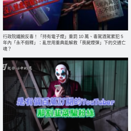
行政院鐵腕反毒！「持有電子煙」重罰 10 萬、毒駕酒駕累犯 5
年內「永不假釋」：亂世用重典能解救「喪屍煙彈」下的交通亡
魂？