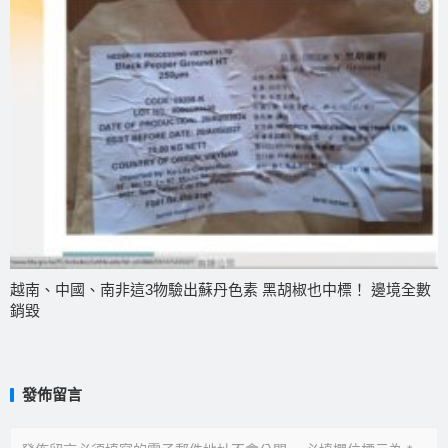
越南、中國、南非這3物驗出蘇丹色素 黑胡椒也中標！ 邊境全數
銷毀
發佈留言