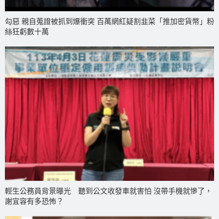
勾惡 親自蒐證被抓到爆衝突 百萬網紅疑割韭菜「推加密貨幣」粉
絲狂虧數十萬
輕生公務員背景曝光 聽到公文收發車就害怕 沒帶手機就慘了，
謝宜容有多恐怖？