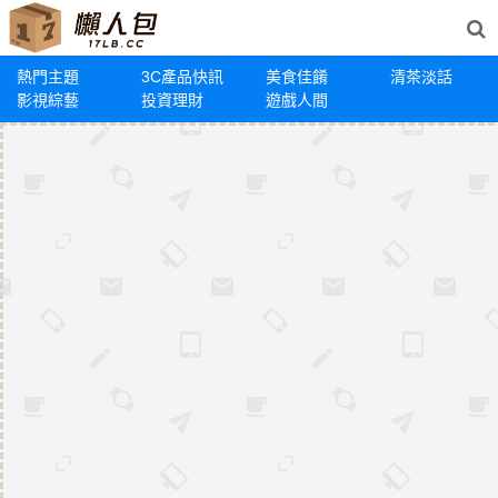
熱門主題
3C產品快訊
美食佳餚
清茶淡話
影視綜藝
投資理財
遊戲人間