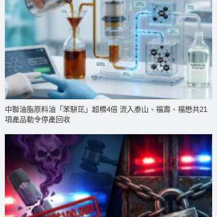
中聯油脂原料油「苯駢芘」超標4倍 流入泰山、福壽、福懋共21
項產品勒令停產回收