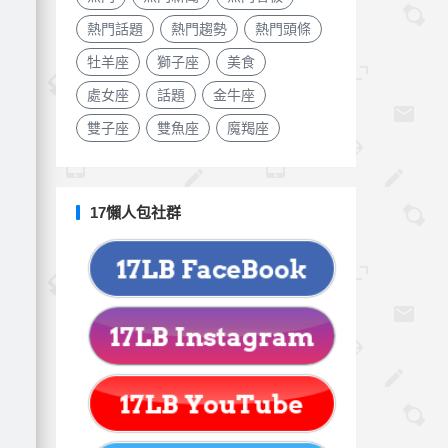
熱門話題
熱門趨勢
熱門頭條
牡羊座
獅子座
美食
處女座
話題
金牛座
雙子座
雙魚座
魔羯座
17懶人包社群