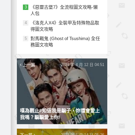
《惡靈古堡7》全流程圖文攻略-懶
3
人包
《洛克人X4》全裝甲及特殊物品取
4
得圖文攻略
對馬戰鬼 (Ghost of Tsushima) 全任
5
務圖文攻略
上一篇
2021 年 4 月 12 日 04:51
嘆為觀止#知道我是騙子，妳還會愛上
我嗎？騙騙愛上你!
2021 年 5 月 14 日 05:26