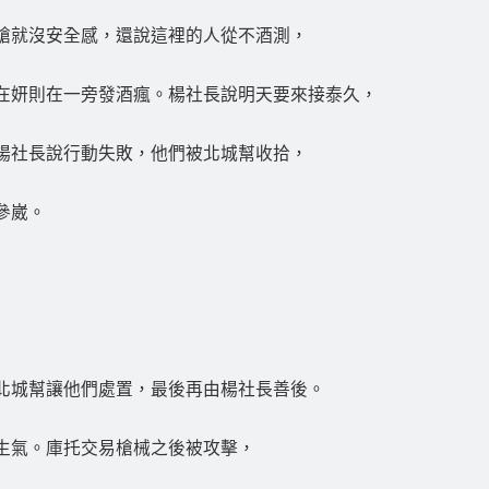
槍就沒安全感，還說這裡的人從不酒測，
在妍則在一旁發酒瘋。楊社長說明天要來接泰久，
楊社長說行動失敗，他們被北城幫收拾，
參崴。
北城幫讓他們處置，最後再由楊社長善後。
生氣。庫托交易槍械之後被攻擊，