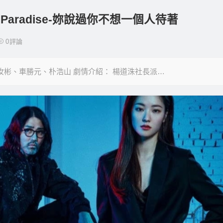
 Paradise-妳說過你不想一個人待著
0
評論
嚴泰九、全汝彬、車勝元、朴浩山 劇情介紹： 楊道洙社長派…