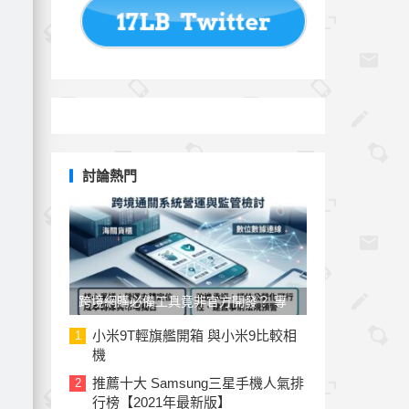
討論熱門
跨境網購必備工具竟非官方開發？ 專
家與民代質疑「EZ WAY 易利委」曝三
小米9T輕旗艦開箱 與小米9比較相
1
機
大治理漏洞
推薦十大 Samsung三星手機人氣排
2
行榜【2021年最新版】