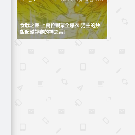
下一篇
食戟之靈-上萬位觀眾全爆衣!男主的炒
飯超越評審的神之舌!