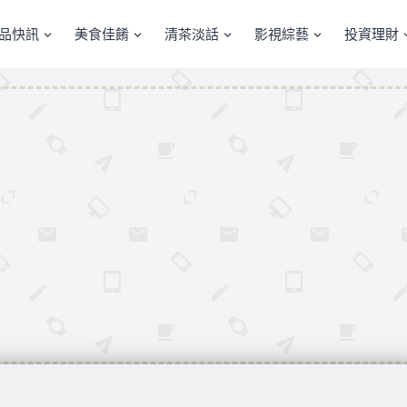
產品快訊
美食佳餚
清茶淡話
影視綜藝
投資理財