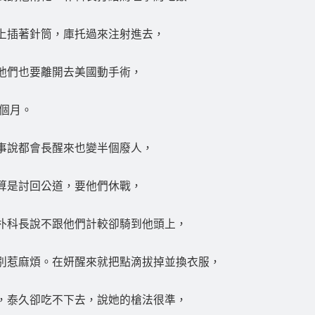
上插著針筒，庫托過來注射進去，
他們也要離開去美國動手術，
一個月。
事說都會長醒來也變半個廢人，
算是討回公道，要他們休戰，
朴科長說不跟他們計較卻騎到他頭上，
別惹麻煩。在妍醒來就把點滴拔掉並換衣服，
，泰久卻吃不下去，說她的槍法很準，