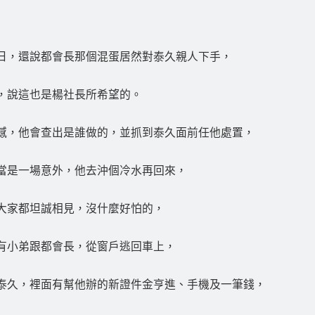
日，還說都會長那個混蛋居然對泰久親人下手，
，說這也是楊社長所希望的。
憾，他會查出是誰做的，並抓到泰久面前任他處置，
當是一場意外，他去沖個冷水再回來，
大家都坦誠相見，沒什麼好怕的，
有小弟跟都會長，從窗戶逃回車上，
泰久，裡面有幫他辦的新證件金亨進、手機及一筆錢，