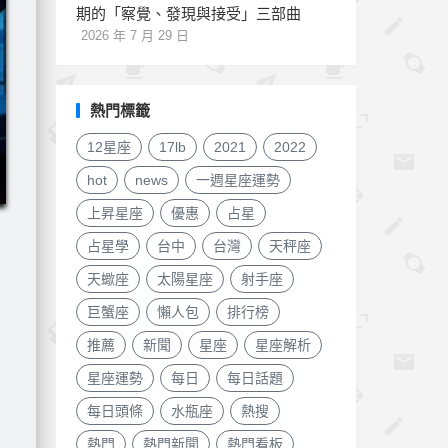
期的「察覺、發現與接受」三部曲
2026 年 7 月 29 日
熱門標籤
12星座
17lb
2021
2022
hot
news
一週星座運勢
上昇星座
優惠
占星
占星學
台中
台灣
天秤座
天蠍座
太陽星座
射手座
巨蟹座
懶人包
排行榜
推薦
新聞
星座
星座解析
星座運勢
每日
每日話題
每日頭條
水瓶座
熱搜
熱門
熱門新聞
熱門看板