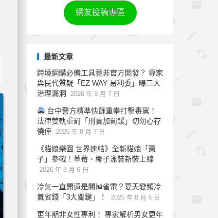
網友投稿專區
最新文章
跨境網購必備工具竟非官方開發？ 專家
與民代質疑「EZ WAY 易利委」曝三大
治理漏洞
2026 年 8 月 7 日
台中警方精準快篩重拳打擊毒駕！
法律雙軌重罰「刑責加罰鍰」切勿心存
僥倖
2026 年 8 月 7 日
《貓娘樂園 世界連結》全新貓娘「棗
子」參戰！草莓、椰子泳裝新裝上線
2026 年 8 月 6 日
冷氣一直開還是關掉省電？夏天變頻冷
氣省錢「3大關鍵」！
2026 年 8 月 6 日
更年期非女性專利！ 專家解析男女更年