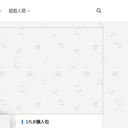
遊戲人間
17LB懶人包