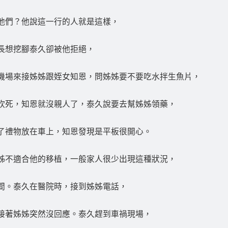
他們？他說這一行的人就是這樣，
長想挖腳泰久卻被他拒絕，
機場來接姊姊跟姪女知恩，問姊姊要不要吃水拌生魚片，
砍死，知恩就沒親人了，泰久說要去幫姊姊領藥，
了禮物放在車上，知恩發現是平板很開心。
姊不適合他的移植，一般家人很少出現這種狀況，
間。泰久在醫院時，接到姊姊電話，
接著姊姊突然沒回應。泰久趕到車禍現場，