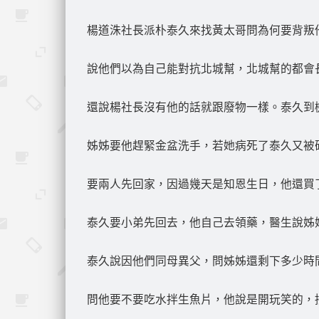
楊道洙社長派朴泰久來找黃太哥問為何要背叛
說他們以為自己能對抗北城幫，北城幫的都會
還說楊社長沒有他的話就跟廢物一樣。泰久到
姊姊要他趕緊金盆洗手，若她病死了泰久又被
要兩人先回家，因過幾天是知恩生日，他還買
泰久要小弟先回去，他自己去領藥，醫生說姊
泰久說因他們同母異父，問姊姊還剩下多少時
問他要不要吃水拌生魚片，他說是開玩笑的，