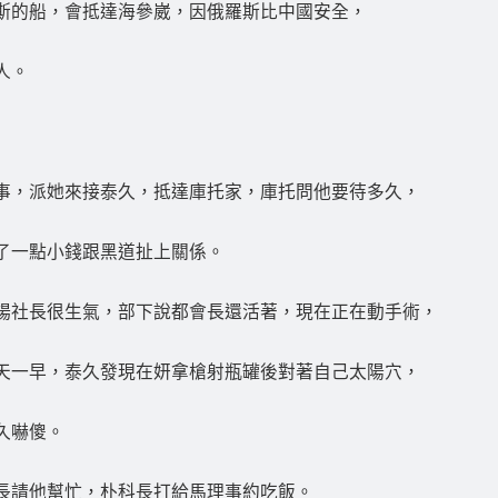
斯的船，會抵達海參崴，因俄羅斯比中國安全，
人。
事，派她來接泰久，抵達庫托家，庫托問他要待多久，
了一點小錢跟黑道扯上關係。
楊社長很生氣，部下說都會長還活著，現在正在動手術，
天一早，泰久發現在妍拿槍射瓶罐後對著自己太陽穴，
久嚇傻。
長請他幫忙，朴科長打給馬理事約吃飯。